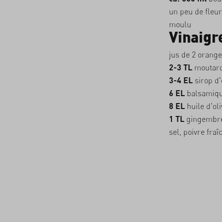
un peu de fleur
moulu
Vinaigr
jus de 2 orang
2-3 TL
moutard
3-4 EL
sirop d'
6 EL
balsamique
8 EL
huile d'oli
1 TL
gingembre
sel, poivre fr