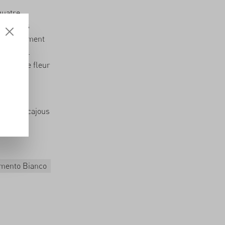
quatre
es et les
énéreusement
 pignons.
n peu de fleur
 moulu.
 plus de
cajous
mento Bianco