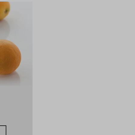
BOUILLON DE LÉGUMES
SUISSE
22
900
EUR
g