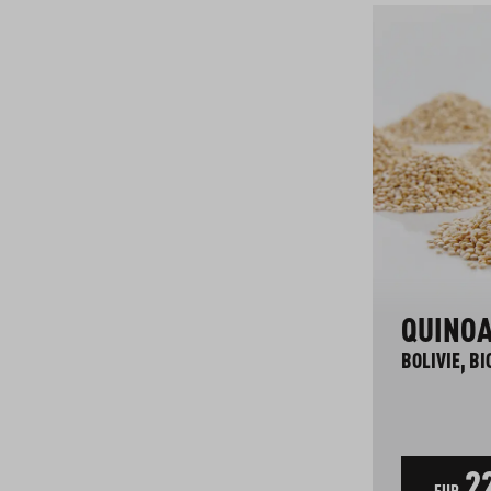
HUILE D'OLIVE EXTRA
QUINOA
VIERGE "MANI"
BOLIVIE, BI
GRÈCE, BIO
Goût doux et fruité, récolte 2025/26
129
5
2
EUR
l
EUR