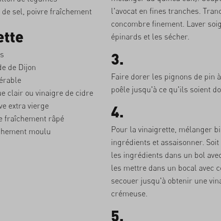
l'avocat en fines tranches. Tran
 de sel, poivre fraîchement
concombre finement. Laver soi
ette
épinards et les sécher.
es
3.
e de Dijon
Faire dorer les pignons de pin 
érable
poêle jusqu'à ce qu'ils soient do
 clair ou vinaigre de cidre
ve extra vierge
4.
 fraîchement râpé
Pour la vinaigrette, mélanger bi
aîchement moulu
ingrédients et assaisonner. Soi
les ingrédients dans un bol avec
les mettre dans un bocal avec c
secouer jusqu'à obtenir une vin
crémeuse.
5.