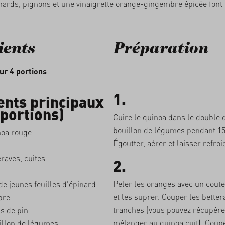
nards, pignons et une vinaigrette orange-gingembre épicée font 
ients
Préparation
ur 4 portions
1.
ents principaux
 portions)
Cuire le quinoa dans le double
bouillon de légumes pendant 1
oa rouge
Égoutter, aérer et laisser refroid
raves, cuites
2.
Peler les oranges avec un coute
e jeunes feuilles d'épinard
et les suprer. Couper les better
bre
tranches (vous pouvez récupérer 
s de pin
mélanger au quinoa cuit). Coupe
llon de légumes