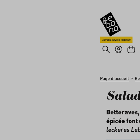
asser au contenu principal
Passer à la recherche
Marché paysan mondial
>
Page d'accueil
Re
Salad
Betteraves,
épicée font 
leckeres Le