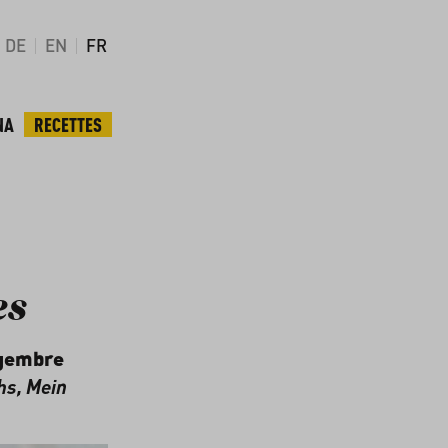
DE
EN
FR
NA
RECETTES
es
ngembre
hs,
Mein