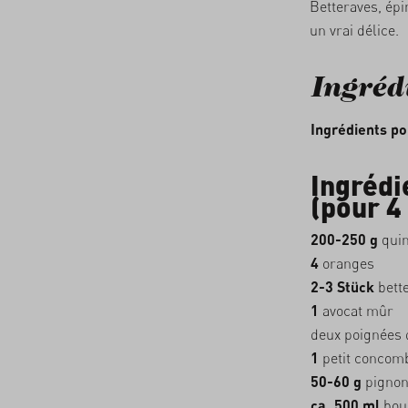
Betteraves, épi
un vrai délice.
Ingréd
Ingrédients po
Ingrédi
(pour 4
200-250 g
quin
4
oranges
2-3 Stück
bette
1
avocat mûr
deux poignées d
1
petit concom
50-60 g
pignon
ca. 500 ml
boui