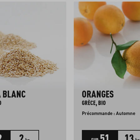
 BLANC
ORANGES
O
GRÈCE, BIO
Précommande : Automne
2
2
51
13
kg
EUR
kg