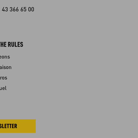
 43 366 65 00
HE RULES
eons
aison
ros
uel
SLETTER