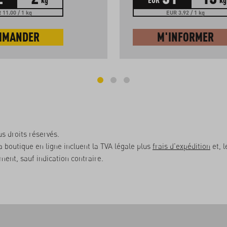
 11.00 / 1 kg
EUR 3.92 / 1 kg
MMANDER
M'INFORMER
s droits réservés.
la boutique en ligne incluent la TVA légale plus
frais d'expédition
et, l
ent, sauf indication contraire.