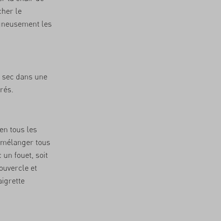
cher le
gneusement les
à sec dans une
rés.
en tous les
t mélanger tous
 un fouet, soit
ouvercle et
aigrette