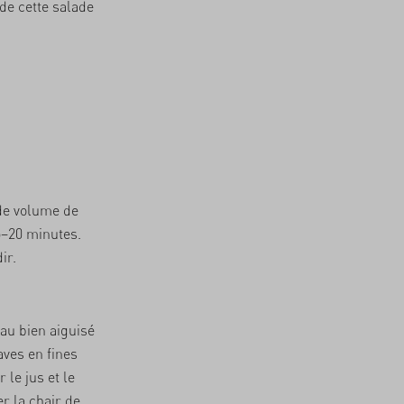
de cette salade
 de volume de
5–20 minutes.
ir.
au bien aiguisé
aves en fines
le jus et le
r la chair de