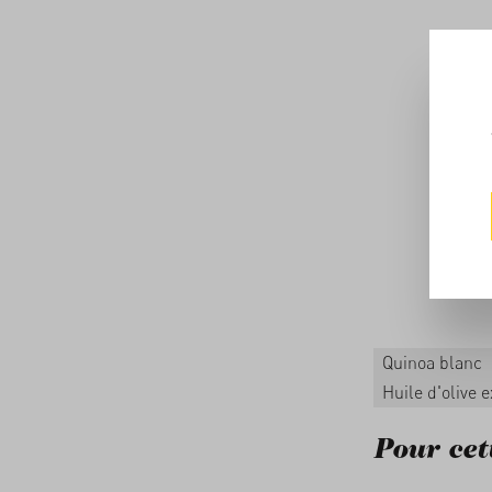
Quinoa blanc
Huile d'olive 
Pour cett