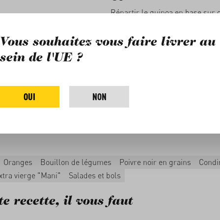
Répartir le quinoa en base sur 
assiettes. Garnir avec les légum
segments d'orange. Arroser g
Vous souhaitez vous faire livrer au
de vinaigrette et saupoudrer de
sein de l'UE ?
Assaisonner éventuellement d'u
de sel et de poivre fraîchement
OUI
NON
Astuce : garnissez la salade en
salés
.
Oranges
Bouillon de légumes
Poivre noir en grains
Condi
extra vierge "Mani"
Salades et bols
e recette, il vous faut