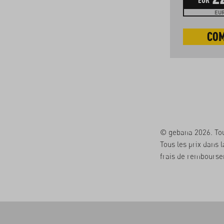
EUR 25.80 / 1 l
EUR
COMMANDER
CO
© gebana 2026. Tou
Tous les prix dans 
frais de remboursem