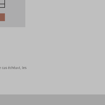
EUR 2.44 / 100 g
COMMANDER
e cas échéant, les