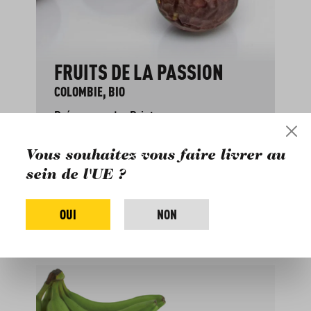
FRUITS DE LA PASSION
COLOMBIE, BIO
Précommande : Printemps
49
2
EUR
kg
Vous souhaitez vous faire livrer au
EUR 24.50 / 1 kg
sein de l'UE ?
M'INFORMER
OUI
NON