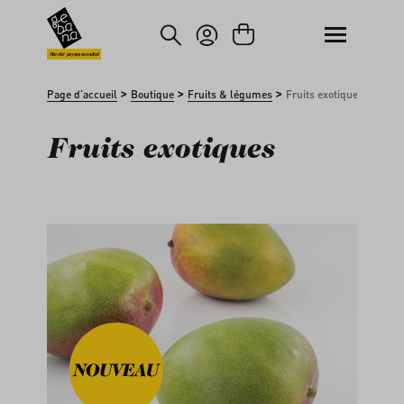
asser au contenu principal
Passer à la recherche
Marché paysan mondial
>
>
>
Page d'accueil
Boutique
Fruits & légumes
Fruits exotiques
Fruits exotiques