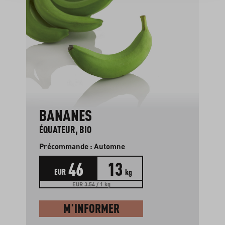
BANANES
ÉQUATEUR, BIO
Précommande : Automne
46
13
EUR
kg
EUR 3.54 / 1 kg
M'INFORMER