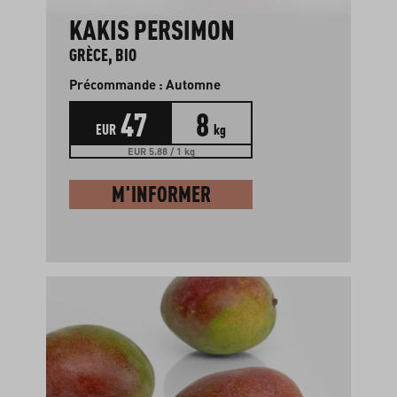
KAKIS PERSIMON
GRÈCE, BIO
Précommande : Automne
47
8
EUR
kg
EUR 5.88 / 1 kg
M'INFORMER