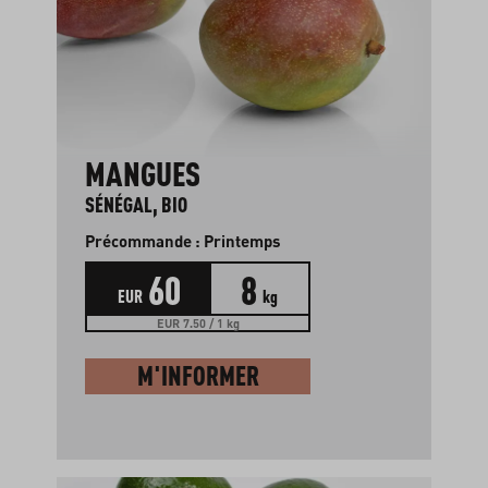
MANGUES
SÉNÉGAL, BIO
Précommande : Printemps
60
8
EUR
kg
EUR 7.50 / 1 kg
M'INFORMER