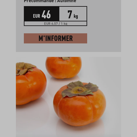
Précommande : Automne
46
7
EUR
kg
EUR 6.57 / 1 kg
M'INFORMER