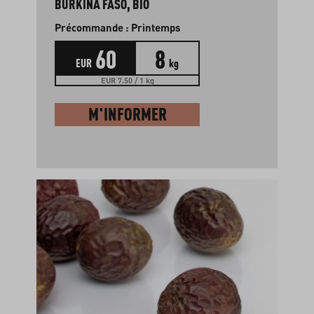
BURKINA FASO, BIO
Précommande : Printemps
60
8
EUR
kg
EUR 7.50 / 1 kg
M'INFORMER