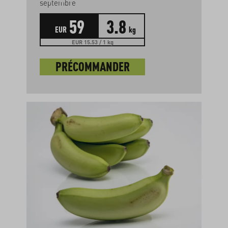
septembre
59
3.8
EUR
kg
EUR 15.53 / 1 kg
PRÉCOMMANDER