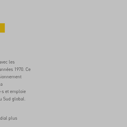
avec les
années 1970. Ce
isionnement
na
·s et emploie
u Sud global.
dial plus