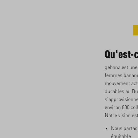
Qu'est-c
gebana est une
femmes bananes
mouvement acti
durables au Bur
s'approvisionne
environ 800 col
Notre vision es
Nous parta
équitable