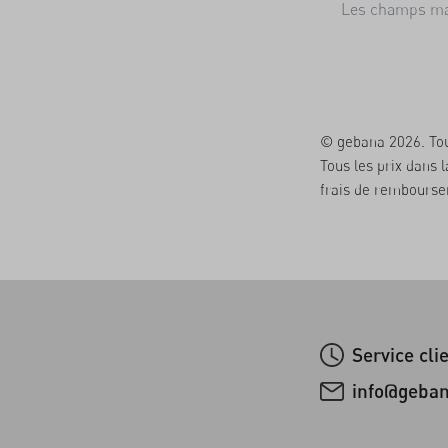
Les champs mar
© gebana 2026. Tou
Tous les prix dans 
frais de remboursem
Service cli
info@geba