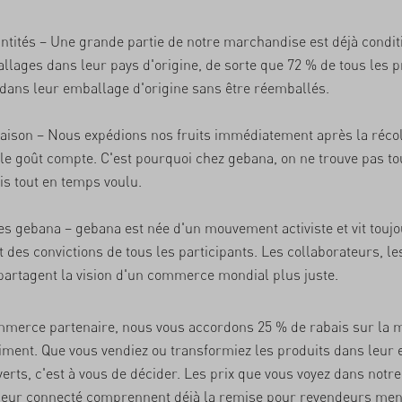
ntités
– Une grande partie de notre marchandise est déjà condit
lages dans leur pays d'origine, de sorte que 72 % de tous les p
dans leur emballage d'origine sans être réemballés.
saison
– Nous expédions nos fruits immédiatement après la récol
 le goût compte. C'est pourquoi chez gebana, on ne trouve pas tou
s tout en temps voulu.
s gebana
– gebana est née d'un mouvement activiste et vit touj
t des convictions de tous les participants. Les collaborateurs, le
artagent la vision d'un commerce mondial plus juste.
mmerce partenaire, nous vous accordons 25 % de rabais sur la m
iment. Que vous vendiez ou transformiez les produits dans leur
verts, c'est à vous de décider. Les prix que vous voyez dans notr
deur connecté comprennent déjà la remise pour revendeurs men