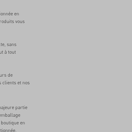
ionnée en
roduits vous
te, sans
t à tout
ours de
s clients et nos
ajeure partie
 emballage
e boutique en
tionnée.