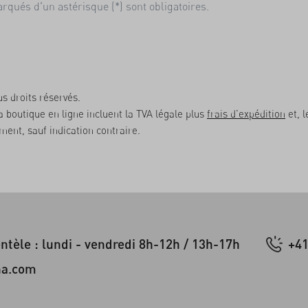
qués d'un astérisque (*) sont obligatoires.
s droits réservés.
la boutique en ligne incluent la TVA légale plus
frais d'expédition
et, l
ent, sauf indication contraire.
entèle : lundi - vendredi 8h-12h / 13h-17h
+41
na.com