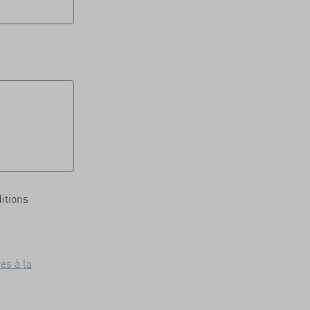
itions
ves à la