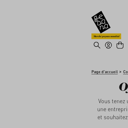
asser au contenu principal
Passer à la recherche
Marché paysan mondial
>
Page d'accueil
Co
O
Vous tenez 
une entrepri
et souhaitez