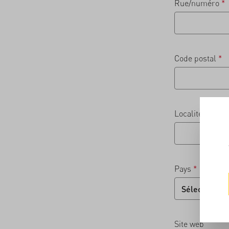
Rue/numéro
*
Code postal
*
Localité
*
Pays
*
Site web