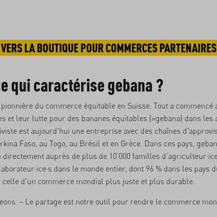
VERS LA BOUTIQUE POUR COMMERCES PARTENAIRES
e qui caractérise gebana ?
 pionnière du commerce équitable en Suisse. Tout a commencé 
 et leur lutte pour des bananes équitables (=gebana) dans les 
viste est aujourd'hui une entreprise avec des chaînes d'approv
kina Faso, au Togo, au Brésil et en Grèce. Dans ces pays, geba
 directement auprès de plus de 10’000 familles d’agriculteur·ice
laborateur·ice·s dans le monde entier, dont 96 % dans les pays d
t celle d'un commerce mondial plus juste et plus durable.
geons
– Le partage est notre outil pour rendre le commerce mon