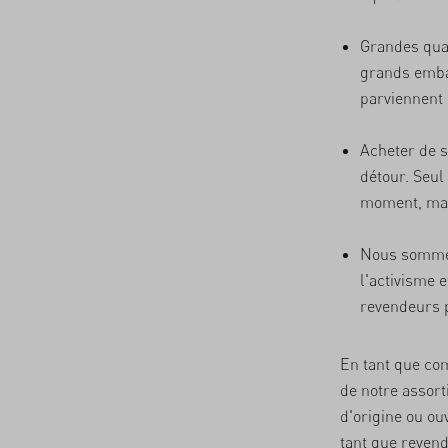
Grandes qua
grands embal
parviennent 
Acheter de 
détour. Seul
moment, mai
Nous somme
l'activisme e
revendeurs p
En tant que co
de notre assort
d'origine ou ou
tant que reven