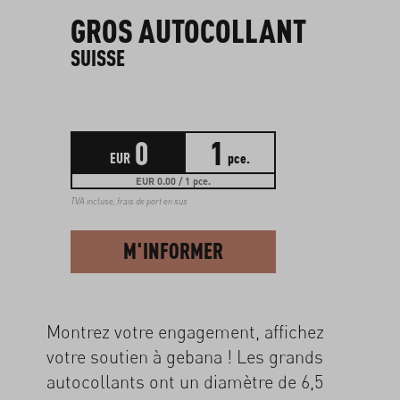
GROS AUTOCOLLANT
SUISSE
0
1
EUR
pce.
EUR 0.00 / 1 pce.
TVA incluse,
frais de port en sus
M'INFORMER
Montrez votre engagement, affichez
votre soutien à gebana ! Les grands
autocollants ont un diamètre de 6,5