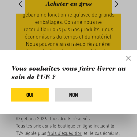
Acheter en gros
e de
gebana ne fonctionne qu'avec de grands
Chez
ale,
emballages. Comme nous ne
qu
ous
reconditionnons pas nos produits, nous
V
économisons du temps et du matériel.
so
e·s,
Nous pouvons ainsi mieux rémunérer
Vot
s.
les agriculteur·ice·s et vous faire des
les 
rabais sur les quantité.
Vous souhaitez vous faire livrer au
sein de l'UE ?
OUI
NON
© gebana 2026. Tous droits réservés.
Tous les prix dans la boutique en ligne incluent la
TVA légale plus
frais d'expédition
et, le cas échéant,