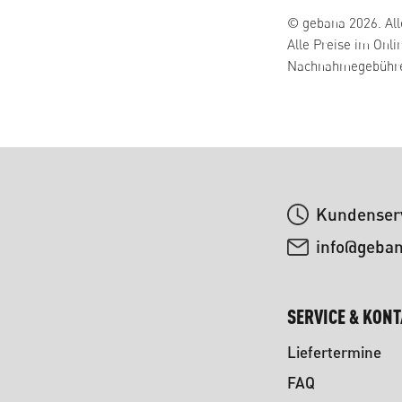
© gebana 2026. All
Alle Preise im Onli
Nachnahmegebühren
Kundenserv
info@geba
SERVICE & KON
Liefertermine
FAQ