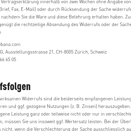
e Vertragserklärung innerhalb von zwei Wochen ohne Angabe vo
 Brief, Fax, E-Mail) oder durch Rücksendung der Sache widerrufe
 nachdem Sie die Ware und diese Belehrung erhalten haben. Z
 genügt die rechtzeitige Absendung des Widerrufs oder der Sach
n
ebana.com
AG, Ausstellungsstrasse 21, CH-8005 Zürich, Schweiz
366 65 05
fsfolgen
 wirksamen Widerrufs sind die beiderseits empfangenen Leistun
en und ggf. gezogene Nutzungen (z. B. Zinsen) herauszugeben.
gene Leistung ganz oder teilweise nicht oder nur in verschlech
, müssen Sie uns insoweit ggf. Wertersatz leisten. Bei der Übe
s nicht, wenn die Verschlechterung der Sache ausschliesslich a