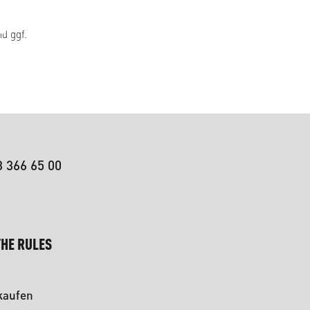
d ggf.
3 366 65 00
HE RULES
kaufen