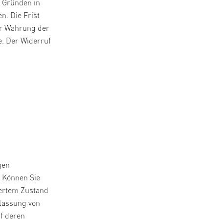
n Gründen in
n. Die Frist
ur Wahrung der
e. Der Widerruf
gen
 Können Sie
tertem Zustand
rlassung von
uf deren