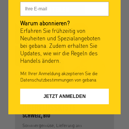
WIR TEILEN
Warum abonnieren?
Erfahren Sie frühzeitig von
Neuheiten und Spezialangeboten
bei gebana. Zudem erhalten Sie
Updates, wie wir die Regeln des
Handels ändern.
Mit Ihrer Anmeldung akzeptieren Sie die
Datenschutzbestimmungen von gebana.
JETZT ANMELDEN
ÜBERFLUSSKISTE
SCHWEIZ, BIO
Sommergemüse, Lieferung am