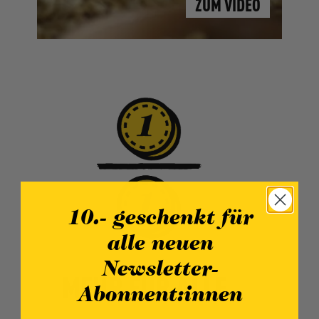
ZUM VIDEO
10.- geschenkt für
alle neuen
Newsletter-
MEHR FÜR ALLE
Abonnent:innen