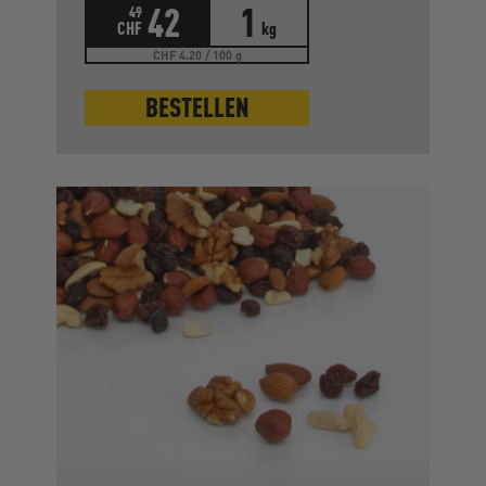
42
1
49
CHF
kg
CHF 4.20 / 100 g
BESTELLEN