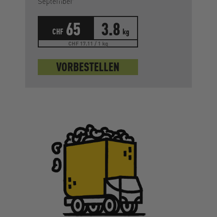
September
65
3.8
CHF
kg
CHF 17.11 / 1 kg
VORBESTELLEN