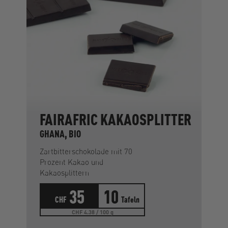
FAIRAFRIC KAKAOSPLITTER
GHANA, BIO
Zartbitterschokolade mit 70
Prozent Kakao und
Kakaosplittern
35
10
CHF
Tafeln
CHF 4.38 / 100 g