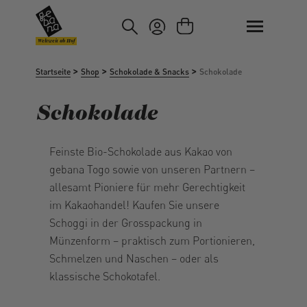
um Hauptinhalt springen
Zur Suche springen
Weltweit ab Hof
>
>
>
Startseite
Shop
Schokolade & Snacks
Schokolade
Schokolade
Feinste Bio-Schokolade aus Kakao von
gebana Togo sowie von unseren Partnern –
allesamt Pioniere für mehr Gerechtigkeit
im Kakaohandel! Kaufen Sie unsere
Schoggi in der Grosspackung in
Münzenform – praktisch zum Portionieren,
Schmelzen und Naschen – oder als
klassische Schokotafel.