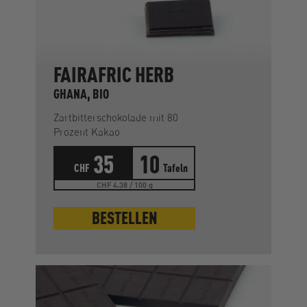
FAIRAFRIC HERB
GHANA, BIO
Zartbitterschokolade mit 80
Prozent Kakao
35
10
CHF
Tafeln
CHF 4.38 / 100 g
BESTELLEN