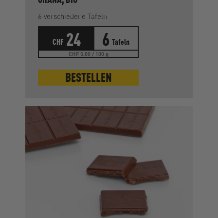
6 verschiedene Tafeln
24
6
CHF
Tafeln
CHF 5.00 / 100 g
BESTELLEN