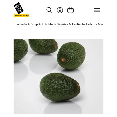
um Hauptinhalt springen
Zur Suche springen
Weltweit ab Hof
>
>
>
>
Startseite
Shop
Früchte & Gemüse
Exotische Früchte
Avocados 
Bildergalerie überspringen