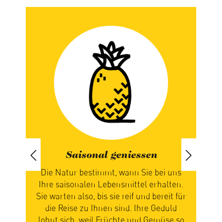
Saisonal geniessen
iert
Die Natur bestimmt, wann Sie bei uns
paren
Ihre saisonalen Lebensmittel erhalten.
ch
Sie warten also, bis sie reif und bereit für
n
die Reise zu Ihnen sind. Ihre Geduld
zus
n
lohnt sich, weil Früchte und Gemüse so
Ge