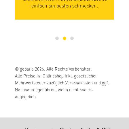
einfach am besten schmecken.
mi
© gebana 2026. Alle Rechte vorbehalten.
Alle Preise im Onlineshop inkl. gesetzlicher
Mehrwertsteuer zuzüglich
Versandkosten
und ggf.
Nachnahmegebühren, wenn nicht anders
angegeben.