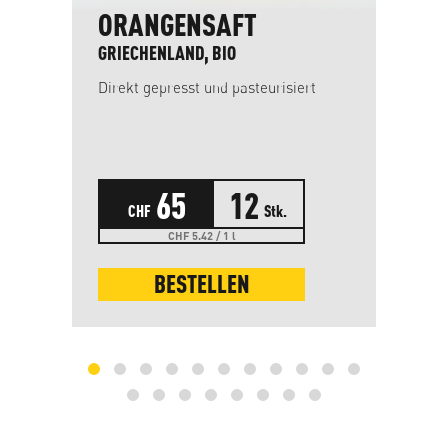
ORANGENSAFT
R
GRIECHENLAND, BIO
SC
Direkt gepresst und pasteurisiert
Kal
Se
65
12
CHF
Stk.
CHF 5.42 / 1 l
BESTELLEN