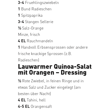
3-4
Fruehlingszwiebeln
1
Bund Radieschen
1
Spitzpaprika
3-4
Stangen Sellerie
1⁄2
Salz-Orange
Minze, frisch
4 EL
Rauchmandeln
1
Handvoll Erbsensprossen oder andere
frische knackige Sprossen (z.B.
Radieschen)
Lauwarmer Quinoa-Salat
mit Orangen – Dressing
1⁄2
Rote Zwiebel, in feinen Ringe und in
etwas Salz und Zucker eingelegt (am
besten über Nacht)
4 EL
Tahini, hell
4-5 EL
Orangensaft