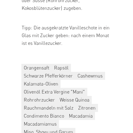
oder Süsse (Rohrohrzucker,
Kokosblütenzucker) zugeben.
Tipp: Die ausgekratzte Vanilleschote in ein
Glas mit Zucker geben: nach einem Monat
ist es Vanillezucker.
Orangensaft
Rapsöl
Schwarze Pfefferkörner
Cashewmus
Kalamata-Oliven
Olivenöl Extra Vergine "Mani"
Rohrohrzucker
Weisse Quinoa
Rauchmandeln mit Salz
Zitronen
Condimento Bianco
Macadamia
Macadamiamus
Miso, Shoyu und Garum