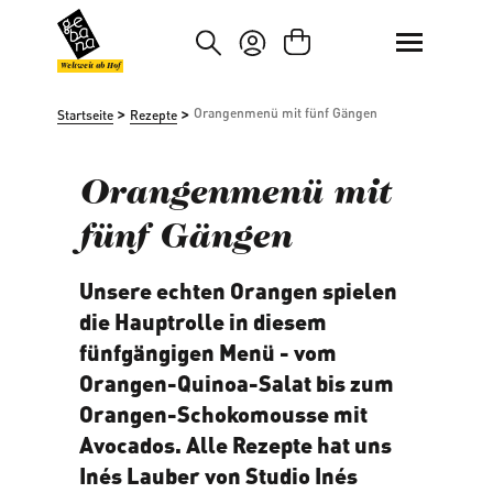
um Hauptinhalt springen
Zur Suche springen
Weltweit ab Hof
>
>
Orangenmenü mit fünf Gängen
Startseite
Rezepte
Orangenmenü mit
fünf Gängen
Unsere echten Orangen spielen
die Hauptrolle in diesem
fünfgängigen Menü - vom
Orangen-Quinoa-Salat bis zum
Orangen-Schokomousse mit
Avocados. Alle Rezepte hat uns
Inés Lauber von
Studio Inés