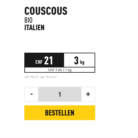
COUSCOUS
BIO
ITALIEN
21
3
CHF
kg
CHF 7.00 / 1 kg
inkl. MwSt. zzgl.
Versand
-
+
1
BESTELLEN