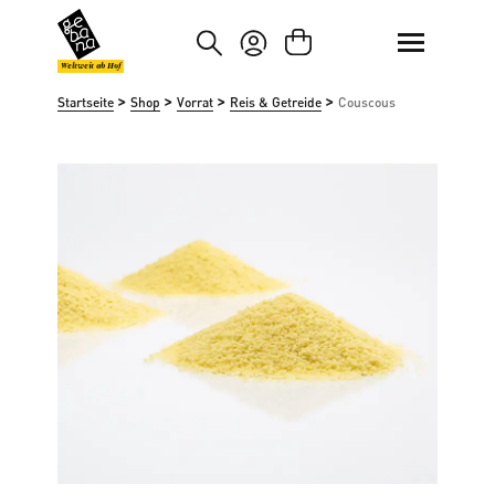
um Hauptinhalt springen
Zur Suche springen
Weltweit ab Hof
>
>
>
>
Startseite
Shop
Vorrat
Reis & Getreide
Couscous
Bildergalerie überspringen