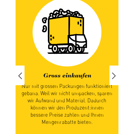
Gross einkaufen
Saisonal 
t grossen Packungen funktioniert
Die Natur bestimmt
 Weil wir nicht umpacken, sparen
Ihre saisonalen Lebe
Aufwand und Material. Dadurch
Sie warten also, bis si
nen wir den Produzent:innen
die Reise zu Ihnen 
sere Preise zahlen und Ihnen
lohnt sich, weil Fr
Mengenrabatte bieten.
einfach am bes