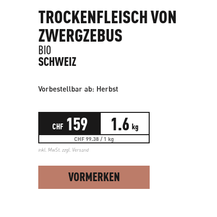
TROCKENFLEISCH VON
ZWERGZEBUS
BIO
SCHWEIZ
Vorbestellbar ab: Herbst
159
1.6
CHF
kg
CHF 99.38 / 1 kg
inkl. MwSt. zzgl.
Versand
VORMERKEN