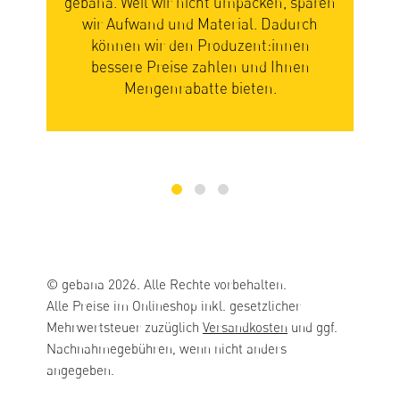
 umpacken, sparen
Ihre saisonalen Lebensmittel erhalt
erial. Dadurch
Sie warten also, bis sie reif und bereit
duzent:innen
die Reise zu Ihnen sind. Ihre Gedul
len und Ihnen
lohnt sich, weil Früchte und Gemüse
 bieten.
einfach am besten schmecken.
© gebana 2026. Alle Rechte vorbehalten.
Alle Preise im Onlineshop inkl. gesetzlicher
Mehrwertsteuer zuzüglich
Versandkosten
und ggf.
Nachnahmegebühren, wenn nicht anders
angegeben.