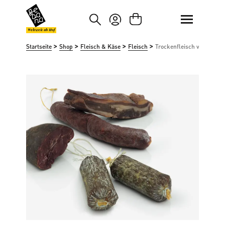
um Hauptinhalt springen
Zur Suche springen
Weltweit ab Hof
>
>
>
>
Startseite
Shop
Fleisch & Käse
Fleisch
Trockenfleisch von Zwer
Bildergalerie überspringen