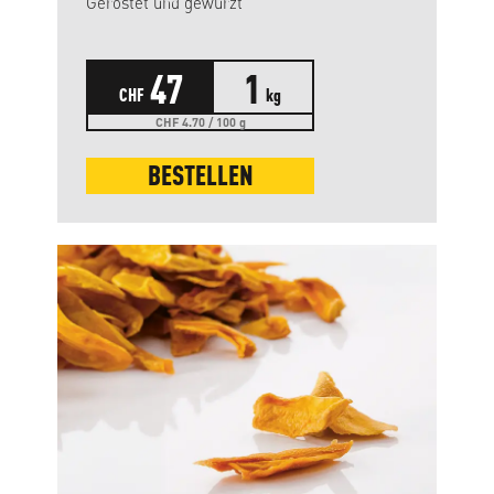
Geröstet und gewürzt
47
1
CHF
kg
CHF 4.70 / 100 g
BESTELLEN