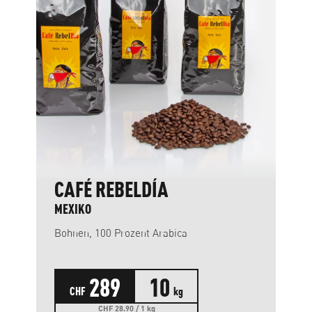
CAFÉ REBELDÍA
MEXIKO
Bohnen, 100 Prozent Arabica
289
10
CHF
kg
CHF 28.90 / 1 kg