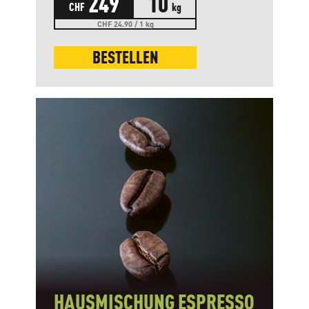
249
10
CHF
kg
CHF 24.90 / 1 kg
BESTELLEN
HAUSMISCHUNG ESPRESSO