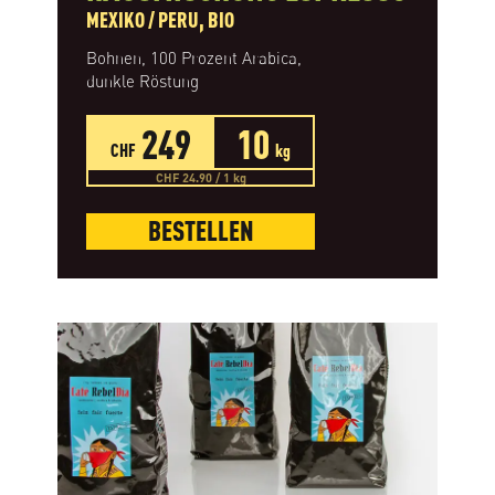
MEXIKO / PERU, BIO
Bohnen, 100 Prozent Arabica,
dunkle Röstung
249
10
CHF
kg
CHF 24.90 / 1 kg
BESTELLEN