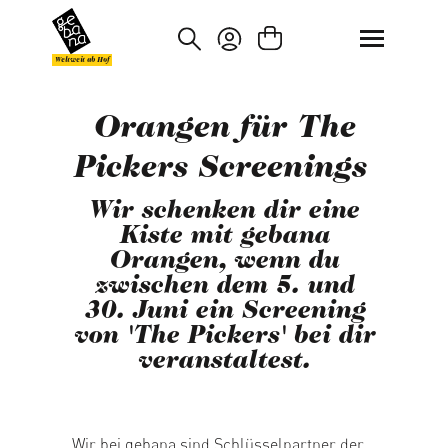
um Hauptinhalt springen
Zur Suche springen
Weltweit ab Hof
Orangen für The
Pickers Screenings
Wir schenken dir eine
Kiste mit gebana
Orangen, wenn du
zwischen dem 5. und
30. Juni ein Screening
von 'The Pickers' bei dir
veranstaltest.
Wir bei gebana sind Schlüsselpartner der