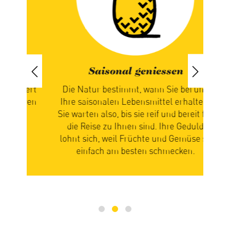
Saisonal geniessen
iert
Die Natur bestimmt, wann Sie bei uns
paren
Ihre saisonalen Lebensmittel erhalten.
ch
Sie warten also, bis sie reif und bereit für
n
die Reise zu Ihnen sind. Ihre Geduld
zus
n
lohnt sich, weil Früchte und Gemüse so
Ge
einfach am besten schmecken.
mi