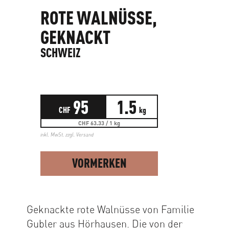
ROTE WALNÜSSE,
GEKNACKT
SCHWEIZ
95
1.5
CHF
kg
CHF 63.33 / 1 kg
inkl. MwSt. zzgl.
Versand
VORMERKEN
Geknackte rote Walnüsse von Familie
Gubler aus Hörhausen. Die von der