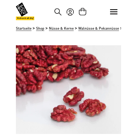
um Hauptinhalt springen
Zur Suche springen
Weltweit ab Hof
>
>
>
>
Startseite
Shop
Nüsse & Kerne
Walnüsse & Pekannüsse
Rote Wa
Bildergalerie überspringen