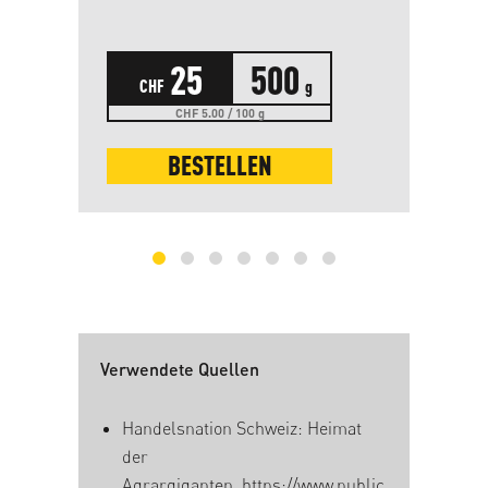
Un
meh
25
500
CHF
g
CHF 5.00 / 100 g
BESTELLEN
Verwendete Quellen
Handelsnation Schweiz: Heimat
der
Agrargiganten,
https://www.public