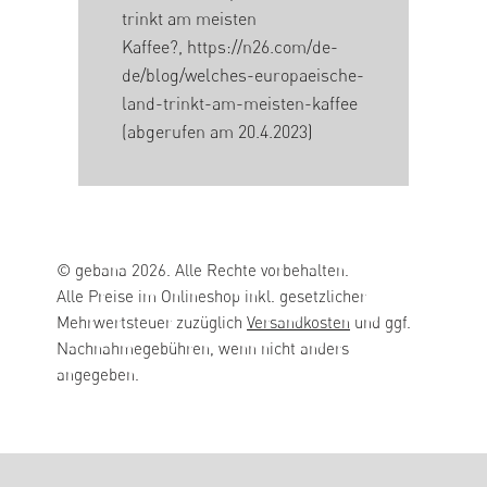
trinkt am meisten
Kaffee?,
https://n26.com/de-
de/blog/welches-europaeische-
land-trinkt-am-meisten-kaffee
(abgerufen am 20.4.2023)
© gebana 2026. Alle Rechte vorbehalten.
Alle Preise im Onlineshop inkl. gesetzlicher
Mehrwertsteuer zuzüglich
Versandkosten
und ggf.
Nachnahmegebühren, wenn nicht anders
angegeben.