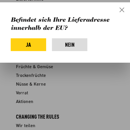
FAQ
Versand & Zahlung
Befindet sich Ihre Lieferadresse
Rabatte
innerhalb der EU?
Kontakt
Medien
JA
NEIN
SHOP
Früchte & Gemüse
Trockenfrüchte
Nüsse & Kerne
Vorrat
Aktionen
CHANGING THE RULES
Wir teilen