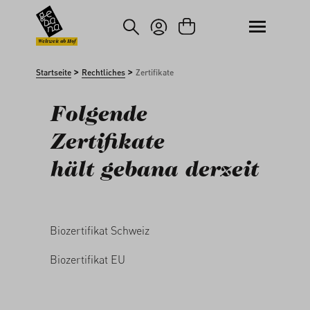
um Hauptinhalt springen
Zur Suche springen
Weltweit ab Hof
>
>
Startseite
Rechtliches
Zertifikate
Folgende
Zertifikate
hält gebana derzeit
Biozertifikat Schweiz
Biozertifikat EU