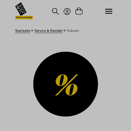
um Hauptinhalt springen
Zur Suche springen
Weltweit ab Hof
>
>
Startseite
Service & Kontakt
Rabatte