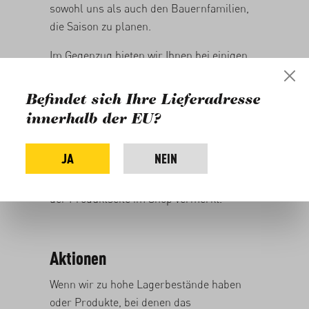
sowohl uns als auch den Bauernfamilien,
die Saison zu planen.
Im Gegenzug bieten wir Ihnen bei einigen
Frischprodukten einen saisonalen Rabatt,
wenn Sie bereits Anfang Saison mehrere
Befindet sich Ihre Lieferadresse
Kisten der gleichen Frucht vorbestellen.
innerhalb der EU?
Dabei spielt es keine Rolle, ob Sie diese an
verschiedenen oder nur einem
JA
NEIN
Liefertermin beziehen. Ab wie vielen Kisten
Sie wie viel Rabatt erhalten, ist jeweils auf
der Produktseite im Shop vermerkt.
Aktionen
Wenn wir zu hohe Lagerbestände haben
oder Produkte, bei denen das