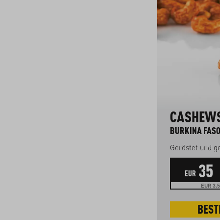
CASHEWS 
BURKINA FASO
Geröstet und g
35
EUR
EUR 3.5
BEST