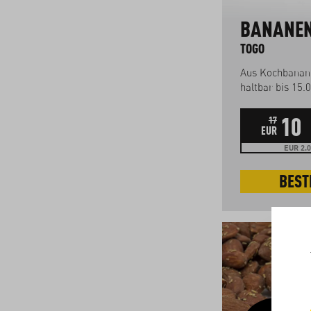
BANANEN
TOGO
Aus Kochbanan
haltbar bis 15.
10
17
EUR
EUR 2.0
BEST