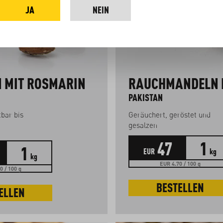
JA
NEIN
 MIT ROSMARIN
RAUCHMANDELN M
PAKISTAN
bar bis
Geräuchert, geröstet und
gesalzen
47
1
1
EUR
kg
kg
EUR 4.70 / 100 g
0 / 100 g
BESTELLEN
ELLEN