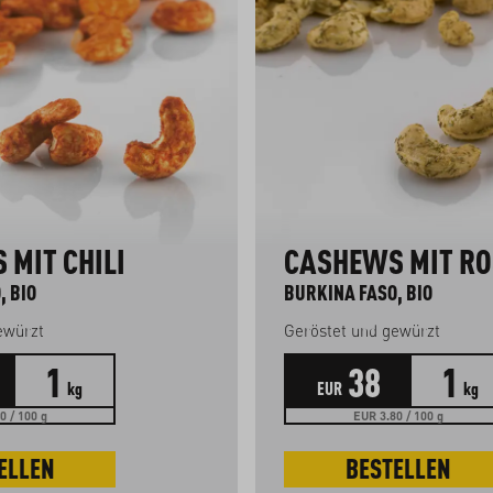
MIT CHILI
CASHEWS MIT R
, BIO
BURKINA FASO, BIO
ewürzt
Geröstet und gewürzt
1
38
1
kg
EUR
kg
0 / 100 g
EUR 3.80 / 100 g
ELLEN
BESTELLEN