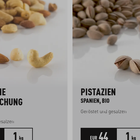
NE
PISTAZIEN
CHUNG
SPANIEN, BIO
Geröstet und gesalzen
esalzen
1
44
1
kg
EUR
kg