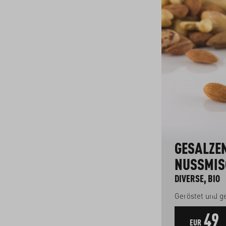
GESALZE
NUSSMIS
DIVERSE, BIO
Geröstet und g
49
EUR