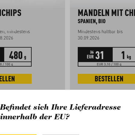
CHIPS
MANDELN MIT CHI
SPANIEN, BIO
en, mindestens
Mindestens haltbar bis
08.2026
30.09.2026
480
31
1
36
g
EUR
kg
8 / 100 g
EUR 3.10 / 100 g
ELLEN
BESTELLEN
Befindet sich Ihre Lieferadresse
innerhalb der EU?