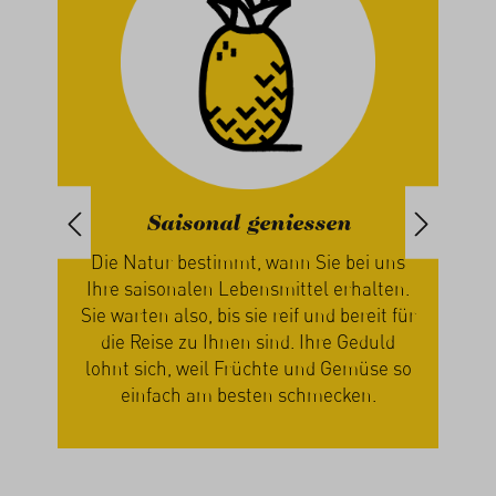
Saisonal geniessen
iert
Die Natur bestimmt, wann Sie bei uns
paren
Ihre saisonalen Lebensmittel erhalten.
ch
Sie warten also, bis sie reif und bereit für
n
die Reise zu Ihnen sind. Ihre Geduld
zus
n
lohnt sich, weil Früchte und Gemüse so
Ge
einfach am besten schmecken.
mi