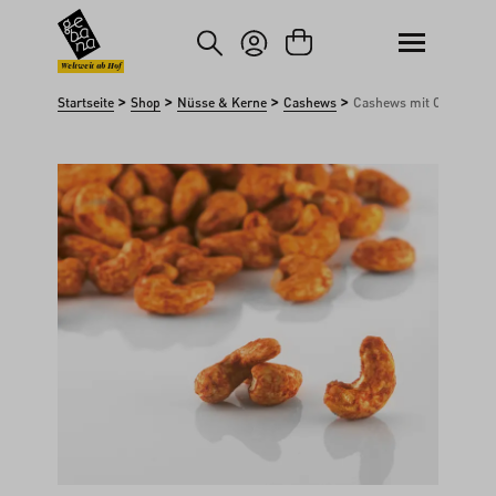
um Hauptinhalt springen
Zur Suche springen
Weltweit ab Hof
>
>
>
>
Startseite
Shop
Nüsse & Kerne
Cashews
Cashews mit Chili
Bildergalerie überspringen