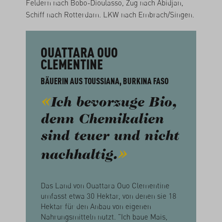
Feldern nach Bobo-Dioulasso, Zug nach Abidjan,
Schiff nach Rotterdam. LKW nach Embrach/Singen.
OUATTARA OUO
CLEMENTINE
BÄUERIN AUS TOUSSIANA, BURKINA FASO
Ich bevorzuge Bio,
denn Chemikalien
sind teuer und nicht
nachhaltig.
Das Land von Ouattara Ouo Clementine
umfasst etwa 30 Hektar, von denen sie 18
Hektar für den Anbau von eigenen
Nahrungsmitteln nutzt. "Ich baue Mais,