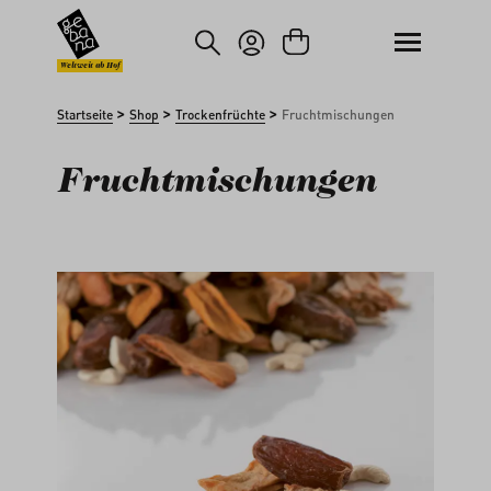
um Hauptinhalt springen
Zur Suche springen
Weltweit ab Hof
>
>
>
Startseite
Shop
Trockenfrüchte
Fruchtmischungen
Fruchtmischungen