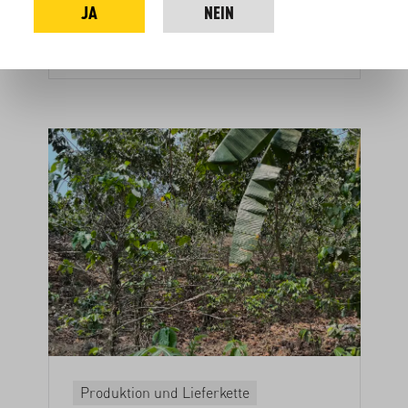
JA
NEIN
oftmals zu Recht.
7. August 2024
Produktion und Lieferkette