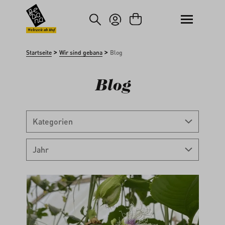
um Hauptinhalt springen
Zur Suche springen
Weltweit ab Hof
>
>
Startseite
Wir sind gebana
Blog
Blog
Kategorien
Jahr