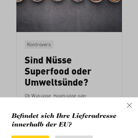
Kontrovers
Sind Nüsse
Superfood oder
Umweltsünde?
Ob Walnüsse, Haselnüsse oder
Cashewkerne: Sie alle tragen zu einer
gesunden und klimafreundlichen Ernährung
Befindet sich Ihre Lieferadresse
bei. Jenseits ihrer guten CO2-Bilanz stehen
innerhalb der EU?
sie bezüglich Ökologie und
Sozialverträglichkeit jedoch in der Kritik –