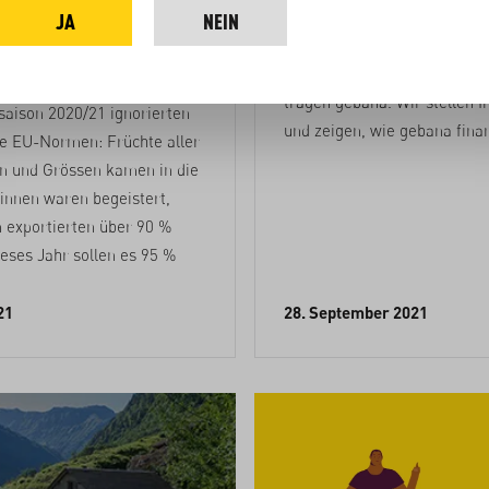
eich
eine AG?
JA
NEIN
gen
Viele kleine und mittlere Inv
tragen gebana. Wir stellen I
saison 2020/21 ignorierten
und zeigen, wie gebana finanz
ie EU-Normen: Früchte aller
n und Grössen kamen in die
innen waren begeistert,
 exportierten über 90 %
ieses Jahr sollen es 95 %
21
28. September 2021