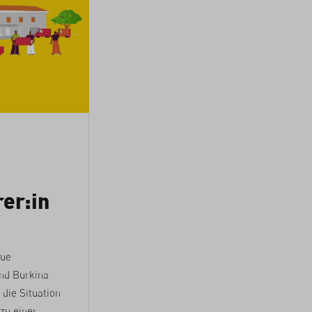
er:in
eue
nd Burkina
die Situation
zu einer