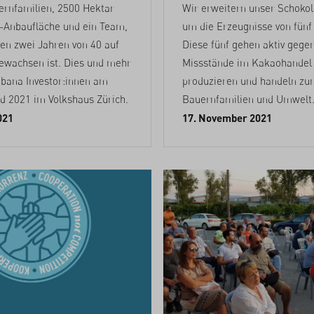
rnfamilien, 2500 Hektar
Wir erweitern unser Schoko
o-Anbaufläche und ein Team,
um die Erzeugnisse von fünf
ten zwei Jahren von 40 auf
Diese fünf gehen aktiv gegen
wachsen ist. Dies und mehr
Missstände im Kakaohandel v
ebana Investor:innen am
produzieren und handeln zu
d 2021 im Volkshaus Zürich.
Bauernfamilien und Umwelt
021
17. November 2021