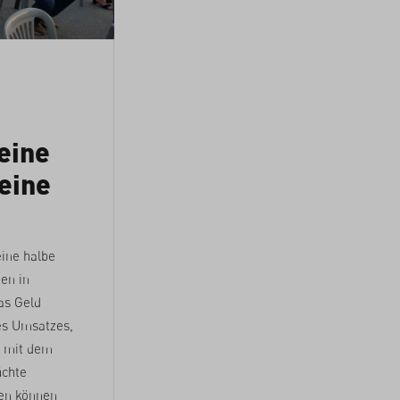
eine
eine
eine halbe
en in
as Geld
es Umsatzes,
n mit dem
üchte
ien können