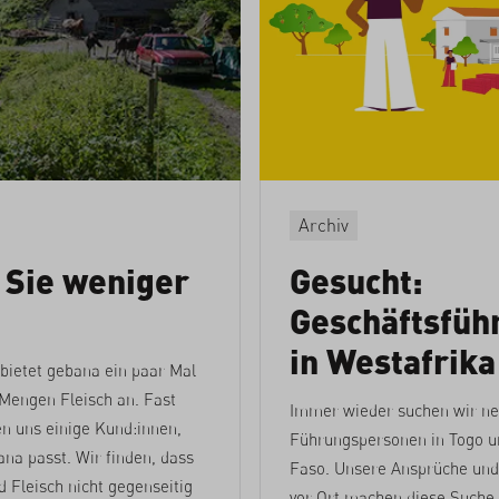
Archiv
 Sie weniger
Gesucht:
Geschäftsführ
in Westafrika
 bietet gebana ein paar Mal
 Mengen Fleisch an. Fast
Immer wieder suchen wir n
en uns einige Kund:innen,
Führungspersonen in Togo u
na passt. Wir finden, dass
Faso. Unsere Ansprüche und 
 Fleisch nicht gegenseitig
vor Ort machen diese Suche 