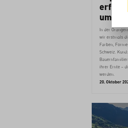
erfolgr
umgan
In der Orangen
wir erstmals d
Farben, Forme
Schweiz. Kund:
Bauernfamilien
ihrer Ernte – d
werden.
20. Oktober 20