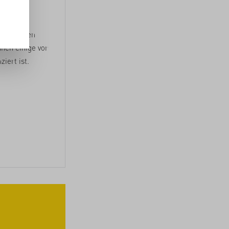
estor:innen
hnen einige vor
iert ist.