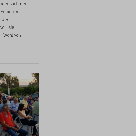
ladensortiment
 Pionieren.
 die
or, sie
m Wohl von
.