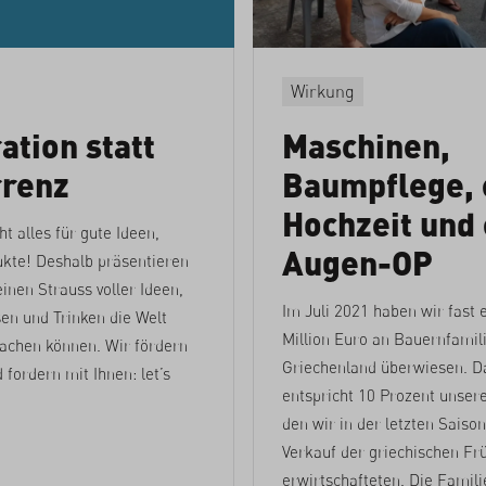
Wirkung
tion statt
Maschinen,
renz
Baumpflege, 
Hochzeit und 
ht alles für gute Ideen,
Augen-OP
ukte! Deshalb präsentieren
einen Strauss voller Ideen,
Im Juli 2021 haben wir fast 
en und Trinken die Welt
Million Euro an Bauernfamili
achen können. Wir fördern
Griechenland überwiesen. D
 fordern mit Ihnen: let’s
entspricht 10 Prozent unser
den wir in der letzten Saiso
Verkauf der griechischen Fr
erwirtschafteten. Die Famil