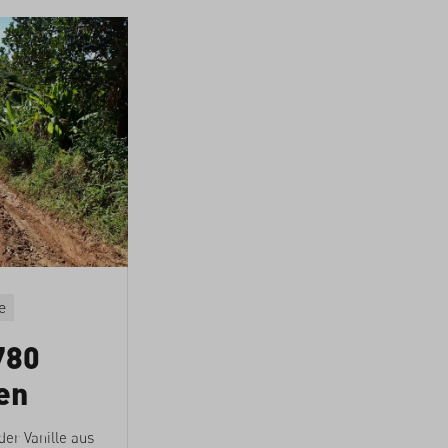
e
780
en
er Vanille aus