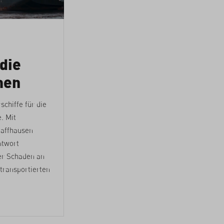
 die
men
schiffe für die
. Mit
haffhausen
ntwort
er Schaden an
 transportierten