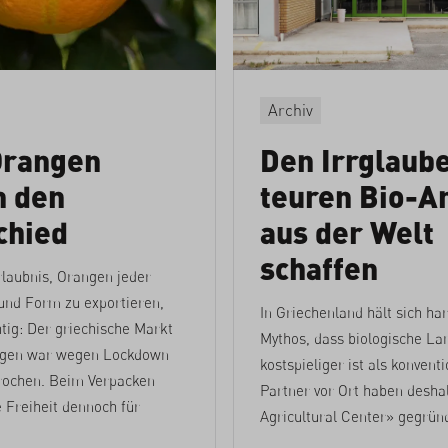
Archiv
Orangen
Den Irrglaub
 den
teuren Bio-A
chied
aus der Welt
schaffen
laubnis, Orangen jeder
und Form zu exportieren,
In Griechenland hält sich ha
tig: Der griechische Markt
Mythos, dass biologische La
angen war wegen Lockdown
kostspieliger ist als konvent
chen. Beim Verpacken
Partner vor Ort haben desha
 Freiheit dennoch für
Agricultural Center» gegrün