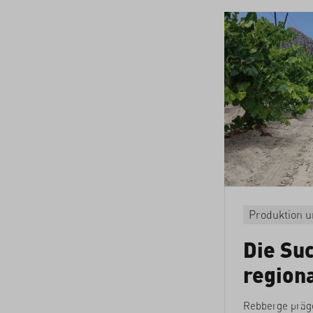
Produktion u
Die Su
region
Rebberge präge