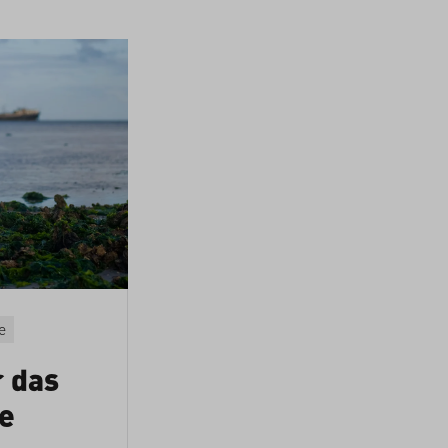
e
r das
e