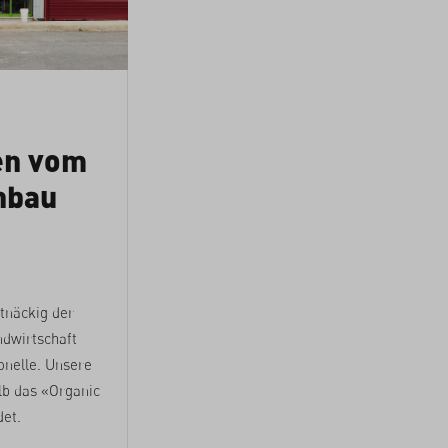
en vom
nbau
rtnäckig der
ndwirtschaft
ionelle. Unsere
lb das «Organic
det.