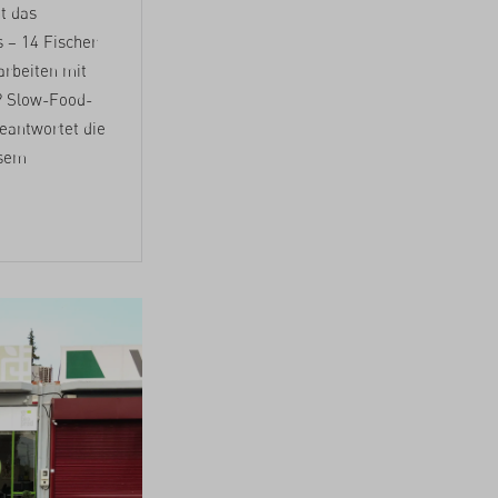
t das
 – 14 Fischer
arbeiten mit
? Slow-Food-
eantwortet die
esem