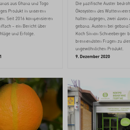
nanas aus Ghana und Togo
Die pazifische Auster bedroh
ziges Produkt in unserem
Ökosystem des Wattenmeers
gen. Seit 2016 kompensieren
halten dagegen, zwei davon 
ffach – ein Bericht über
gebana. Austern bei gebana
hläge und Erfolge.
Koch Simon Schneeberger b
brennendsten Fragen zu di
ungewöhnlichen Produkt.
1
9. Dezember 2020