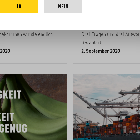
n!
ohne Bargeld
JA
NEIN
erfekt, vernarbt, orange, grün
Wir bezahlen eine wachsend
n haben viele Gesichter.
Bauernfamilien in Afrika per
bekommen wir sie endlich
Drei Fragen und drei Antwor
Bezahlart.
 2020
2. September 2020