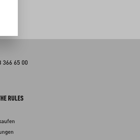
d ggf.
3 366 65 00
HE RULES
kaufen
kungen