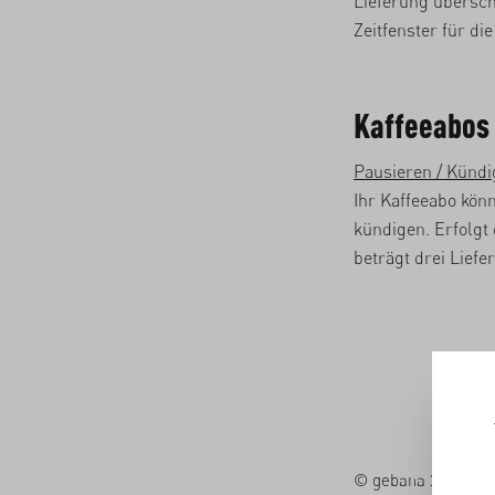
Lieferung übersch
Zeitfenster für d
Kaffeeabos
Pausieren / Künd
Ihr Kaffeeabo kön
kündigen. Erfolgt 
beträgt drei Lief
© gebana 2026. All