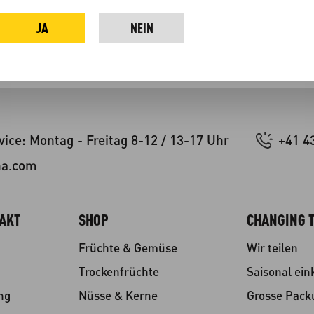
neshop inkl. gesetzlicher Mehrwertsteuer zuzüglich
Versandkosten
un
, wenn nicht anders angegeben.
JA
NEIN
ice: Montag - Freitag 8-12 / 13-17 Uhr
+41 4
na.com
TAKT
SHOP
CHANGING T
Früchte & Gemüse
Wir teilen
Trockenfrüchte
Saisonal ein
ng
Nüsse & Kerne
Grosse Pac