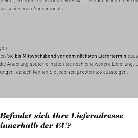
neidet, erhalten Sie nochmal ein Paket. Deshalb beachten Sie bi
ie verschiedenen Abonnements.
igen
nen Sie
bis Mittwochabend vor dem nächsten Liefertermin
paus
die Änderung später, erhalten Sie noch eine weitere Lieferung. D
erungen, danach können Sie jederzeit problemlos aussteigen.
ZURÜCK ZU MEINEN ABOS
Befindet sich Ihre Lieferadresse
innerhalb der EU?
e Rechte vorbehalten.