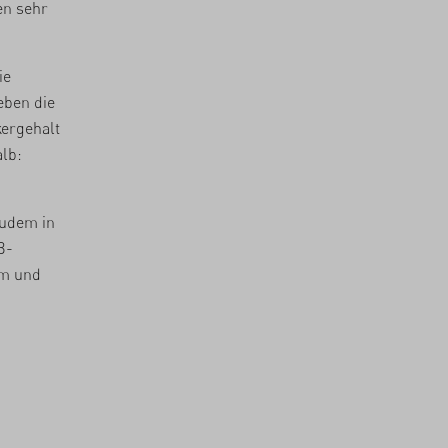
en sehr
ie
eben die
kergehalt
lb:
zudem in
B-
um und
m