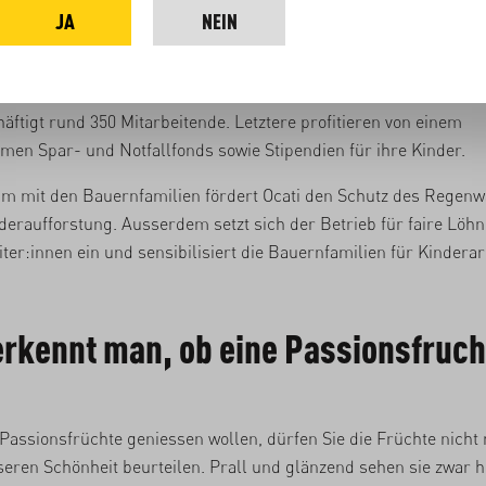
JA
NEIN
en wachsen und somit eher süss statt sauer schmecken.
 sich seit den 1980er Jahren zu einer Vorreiterin für Bio-Früchte 
 entwickelt. Heute arbeitet sie mit über 500 Bauernfamilien z
äftigt rund 350 Mitarbeitende. Letztere profitieren von einem
en Spar- und Notfallfonds sowie Stipendien für ihre Kinder.
m mit den Bauernfamilien fördert Ocati den Schutz des Regenw
deraufforstung. Ausserdem setzt sich der Betrieb für faire Löhn
ter:innen ein und sensibilisiert die Bauernfamilien für Kinderar
rkennt man, ob eine Passionsfrucht
Passionsfrüchte geniessen wollen, dürfen Sie die Früchte nicht
seren Schönheit beurteilen. Prall und glänzend sehen sie zwar 