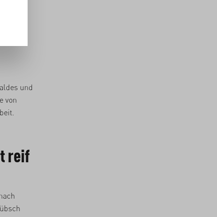
in
usammen
aldes und
e von
beit.
 reif
 nach
hübsch