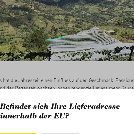
s hat die Jahreszeit einen Einfluss auf den Geschmack. Passions
nd der Regenzeit wachsen, haben tendenziell etwas mehr Säure 
nd der Trockenzeit ausgiebig Sonne tanken. Die Bauernfamilie
zu Nutze, um die Passionsfrüchte gezielt zu vermarkten.
Befindet sich Ihre Lieferadresse
innerhalb der EU?
beiten sie eng mit dem Export- und Verpackungsbetrieb Ocati 
bsatzmarkt sind andere Früchte gefragt, wie uns Daniela Vesga 
So wie in unserem Fall: Wir erhalten Früchte, die zwischen den b