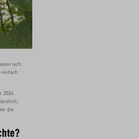
assen sich
e einfach
r 2024
tändlich,
wir die
chte?