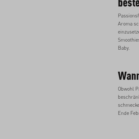
best
Passionsf
Aroma sch
einzusetz
Smoothies
Baby.
Wann 
Obwohl Pa
beschränk
schmecken
Ende Feb