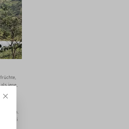
früchte,
als jene,
n machen
zusammen.
von Ocati
eiden