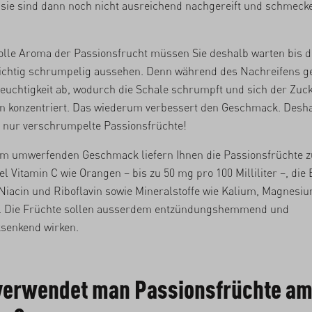
 sie sind dann noch nicht ausreichend nachgereift und schmeck
olle Aroma der Passionsfrucht müssen Sie deshalb warten bis d
ichtig schrumpelig aussehen. Denn während des Nachreifens g
euchtigkeit ab, wodurch die Schale schrumpft und sich der Zuc
n konzentriert. Das wiederum verbessert den Geschmack. Desha
 nur verschrumpelte Passionsfrüchte!
m umwerfenden Geschmack liefern Ihnen die Passionsfrüchte 
el Vitamin C wie Orangen – bis zu 50 mg pro 100 Milliliter –, die 
Niacin und Riboflavin sowie Mineralstoffe wie Kalium, Magnesi
. Die Früchte sollen ausserdem entzündungshemmend und
senkend wirken.
verwendet man Passionsfrüchte a