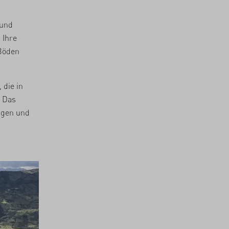
 und
 Ihre
 Böden
 die in
. Das
ragen und