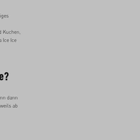
tiges
nd Kuchen,
 Ice Ice
te?
enn dann
weils ab