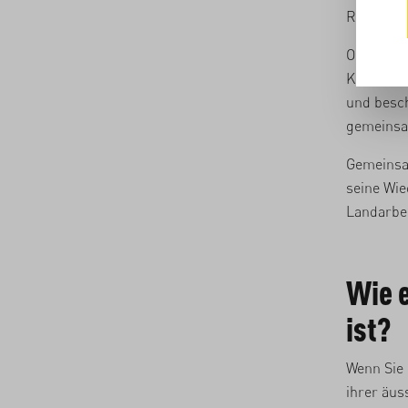
Regenzeit
Ocati hat
Kolumbien
und besch
gemeinsam
Gemeinsa
seine Wie
Landarbei
Wie e
ist?
Wenn Sie 
ihrer äus