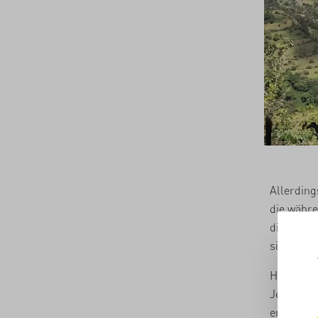
Allerding
die währe
die währe
sich das 
Hierzu ar
Je nach A
erklärt. 