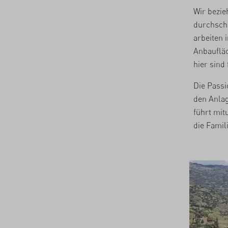
Wir bezie
durchschn
arbeiten 
Anbaufläc
hier sind
Die Passi
den Anlag
führt mit
die Famil