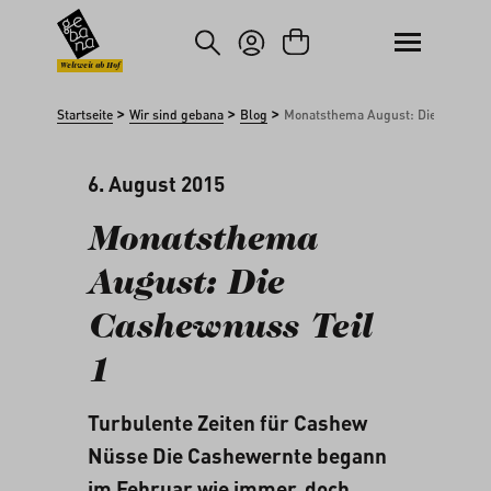
um Hauptinhalt springen
Zur Suche springen
Weltweit ab Hof
>
>
>
Startseite
Wir sind gebana
Blog
Monatsthema August: Die Cashewnu
6. August 2015
Monatsthema
August: Die
Cashewnuss Teil
1
Turbulente Zeiten für Cashew
Nüsse Die Cashewernte begann
im Februar wie immer, doch