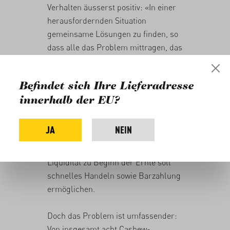
Verhalten äusserst positiv: «In einer
herausfordernden Situation
gemeinsame Lösungen zu finden, so
dass alle das Problem mittragen, das
ist für mich Teil des fairen Handels.»
Und wie sieht die Zukunft aus? Um
Befindet sich Ihre Lieferadresse
eine Wiederholung dieses Szenarios
innerhalb der EU?
zu vermeiden, haben gebana Afrique
und die gebana AG in der Schweiz
JA
NEIN
gemeinsam die Einkaufsstrategie von
Rohnüssen angepasst. Mehr
Liquidität zu Beginn der Ernte soll
schnelles Handeln sowie Barzahlung
ermöglichen.
Doch das Problem ist umfassender:
Von insgesamt acht Cashew-