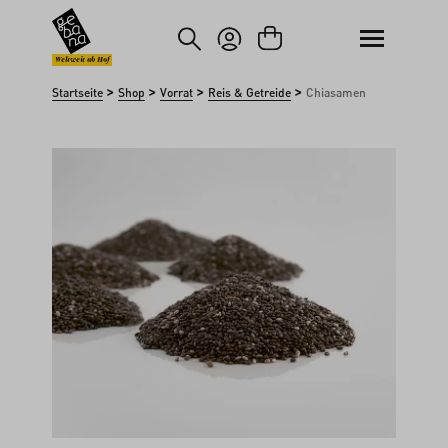
um Hauptinhalt springen
Zur Suche springen
Weltweit ab Hof
>
>
>
>
Startseite
Shop
Vorrat
Reis & Getreide
Chiasamen
Bildergalerie überspringen