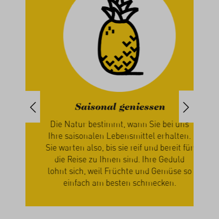
Saisonal geniessen
iert
Die Natur bestimmt, wann Sie bei uns
paren
Ihre saisonalen Lebensmittel erhalten.
ch
Sie warten also, bis sie reif und bereit für
n
die Reise zu Ihnen sind. Ihre Geduld
zus
n
lohnt sich, weil Früchte und Gemüse so
Ge
einfach am besten schmecken.
mi