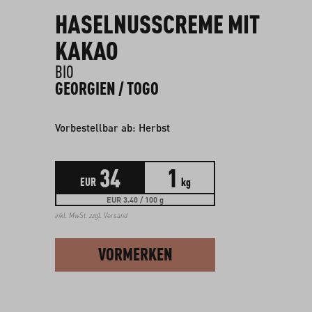
HASELNUSSCREME MIT
KAKAO
BIO
GEORGIEN / TOGO
Vorbestellbar ab: Herbst
34
1
EUR
kg
EUR 3.40 / 100 g
inkl. MwSt. zzgl.
Versand
VORMERKEN