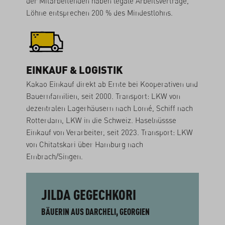
der Mitarbeitenden haben legale Arbeitsverträge,
Löhne entsprechen 200 % des Mindestlohns.
EINKAUF & LOGISTIK
Kakao Einkauf direkt ab Ernte bei Kooperativen und
Bauernfamilien, seit 2000. Transport: LKW von
dezentralen Lagerhäusern nach Lomé, Schiff nach
Rotterdam, LKW in die Schweiz. Haselnüssse
Einkauf von Verarbeiter, seit 2023. Transport: LKW
von Chitatskari über Hamburg nach
Embrach/Singen.
JILDA GEGECHKORI
BÄUERIN AUS DARCHELI, GEORGIEN