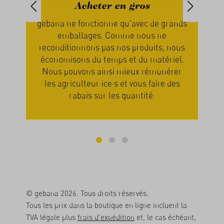
 gros
Manger de saison
u'avec de grands
Chez nous, c'est la nature qui déterm
me nous ne
quand vous recevez votre command
s produits, nous
Vous attendez donc que les produit
et du matériel.
soient mûrs et prêts pour l’expéditio
ieux rémunérer
Votre patience en sera récompensée 
t vous faire des
les fruits et légumes sont alors plein
quantité.
saveurs.
© gebana 2026. Tous droits réservés.
Tous les prix dans la boutique en ligne incluent la
TVA légale plus
frais d'expédition
et, le cas échéant,