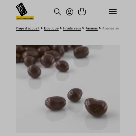
asser au contenu principal
Passer à la recherche
Marché paysan mondial
>
>
>
>
Page d'accueil
Boutique
Fruits secs
Ananas
Ananas au chocolat
Ignorer la galerie d'images