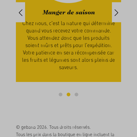
Manger de saison
ands
Chez nous, c'est la nature qui détermine
Nou
quand vous recevez votre commande.
not
nous
Vous attendez donc que les produits
en
el.
soient mûrs et prêts pour l’expédition.
rer
Votre patience en sera récompensée car
part
des
les fruits et légumes sont alors pleins de
n
saveurs.
© gebana 2026. Tous droits réservés.
Tous les prix dans la boutique en ligne incluent la