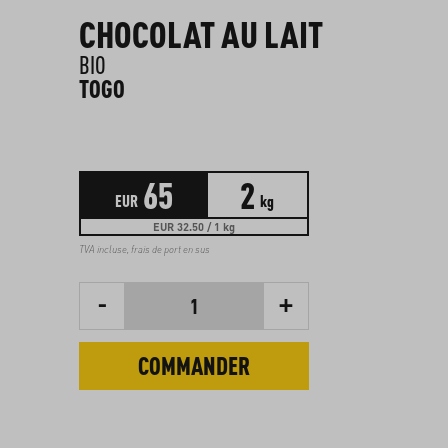
CHOCOLAT AU LAIT
BIO
TOGO
65
2
EUR
kg
EUR 32.50 / 1 kg
TVA incluse,
frais de port en sus
-
+
1
COMMANDER