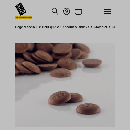
asser au contenu principal
Passer à la recherche
Marché paysan mondial
>
>
>
>
Page d'accueil
Boutique
Chocolat & snacks
Chocolat
Chocolat au 
Ignorer la galerie d'images