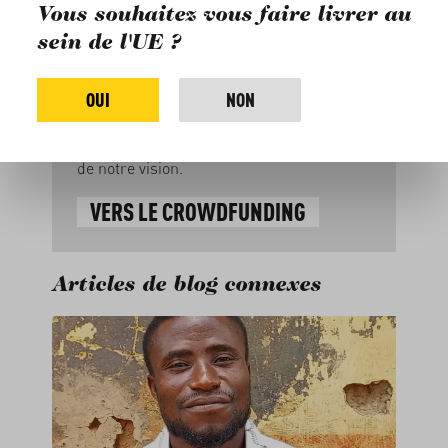
manière, jusqu’à 50 % du prix de vente
Vous souhaitez vous faire livrer au
pourraient un jour rester sur place.
En
sein de l'UE ?
participant à notre campagne de
financement participatif, vous pouvez vous
OUI
NON
aussi devenir investisseur·euse dans le
chocolat et contribuer à la concrétisation
de notre vision.
VERS LE CROWDFUNDING
Articles de blog connexes