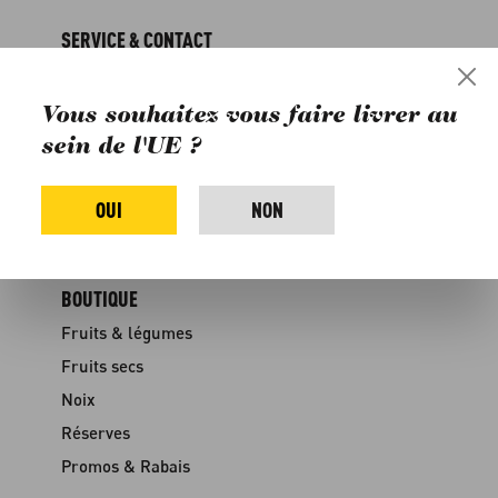
SERVICE & CONTACT
Dates de livraison
FAQ
Vous souhaitez vous faire livrer au
Livraison & paiement
sein de l'UE ?
Rabais
OUI
NON
Contact
Médias
BOUTIQUE
Fruits & légumes
Fruits secs
Noix
Réserves
Promos & Rabais