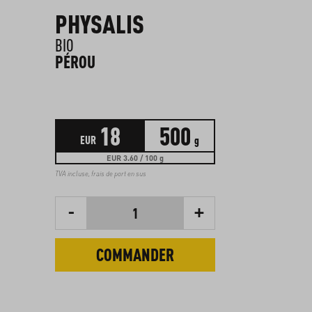
PHYSALIS
BIO
PÉROU
18
500
EUR
g
EUR 3.60 / 100 g
TVA incluse,
frais de port en sus
-
+
1
COMMANDER