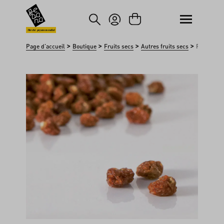
asser au contenu principal
Passer à la recherche
Marché paysan mondial
>
>
>
>
Page d'accueil
Boutique
Fruits secs
Autres fruits secs
Physalis
Ignorer la galerie d'images