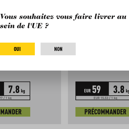
Vous souhaitez vous faire livrer au
sein de l'UE ?
UTS
AVOCATS HASS
OUI
NON
KENYA, BIO
Arrivée de la livraison : septembre
Arrivée de la l
7.8
59
3.8
kg
EUR
k
7 / 1 kg
EUR 15.53 / 1 kg
MMANDER
PRÉCOMMANDER