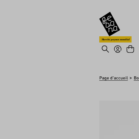
asser au contenu principal
Passer à la recherche
Marché paysan mondial
>
Page d'accueil
Bo
Ignorer la galerie