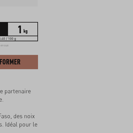
1
kg
.40 / 100 g
t en sus
NFORMER
re partenaire
e.
Faso, des noix
 Idéal pour le