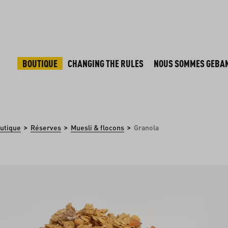
BOUTIQUE
CHANGING THE RULES
NOUS SOMMES GEBA
>
>
>
utique
Réserves
Muesli & flocons
Granola
 d'images