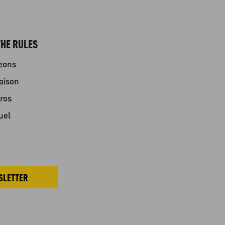
HE RULES
eons
aison
ros
uel
SLETTER