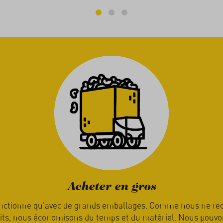
Manger de saison
c'est la nature qui détermine quand vous recevez votre co
 que les produits soient mûrs et prêts pour l’expédition. Vot