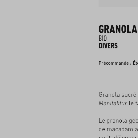
GRANOLA
BIO
DIVERS
Précommande : Ét
Granola sucré 
le 
Manifaktur
Le granola geb
de macadamia d
petit-déjeune