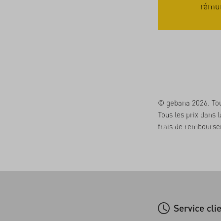
aire des rabais sur les quantité.
sera r
© gebana 2026. Tou
Tous les prix dans 
frais de remboursem
Service cli