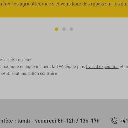
écompensée car les fruits et légumes sont alors pleins de s
s droits réservés.
la boutique en ligne incluent la TVA légale plus
frais d'expédition
et, l
ent, sauf indication contraire.
entèle : lundi - vendredi 8h-12h / 13h-17h
+41