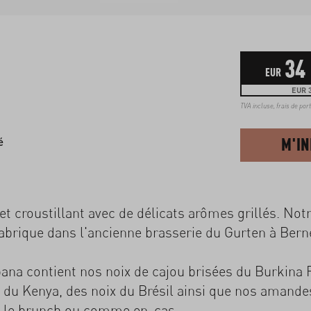
34
EUR
EUR 3
TVA incluse,
frais de por
M'I
é
et croustillant avec de délicats arômes grillés. Not
fabrique dans l'ancienne brasserie du Gurten à Bern
ana contient nos noix de cajou brisées du Burkina 
u Kenya, des noix du Brésil ainsi que nos amandes.
r, le brunch ou comme en-cas.