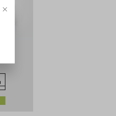
DATTES EN BRANCHES
TUNISIE, BIO
ivraison : septembre
Disponible en 3 kg et 5 kg, à consommer
de préférence avant le 21.11.2026
36
3
56
g
EUR
kg
EUR 12.00 / 1 kg
COMMANDER