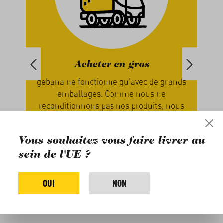
Acheter en gros
e de
gebana ne fonctionne qu'avec de grands
Chez
ale,
emballages. Comme nous ne
qu
ous
reconditionnons pas nos produits, nous
V
économisons du temps et du matériel.
so
e·s,
Nous pouvons ainsi mieux rémunérer
Vot
Vous souhaitez vous faire livrer au
s.
les agriculteur·ice·s et vous faire des
les 
rabais sur les quantité.
sein de l'UE ?
OUI
NON