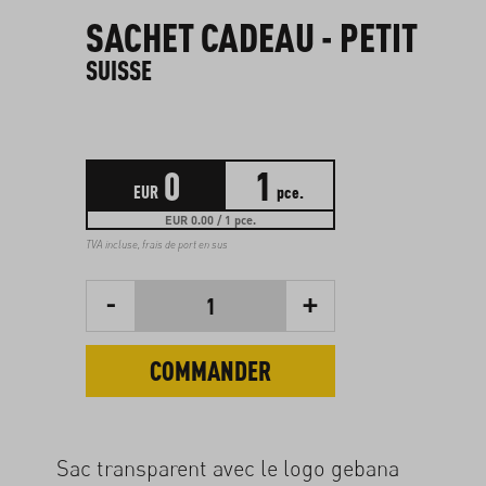
SACHET CADEAU - PETIT
SUISSE
0
1
EUR
pce.
EUR 0.00 / 1 pce.
TVA incluse,
frais de port en sus
-
+
1
COMMANDER
Sac transparent avec le logo gebana