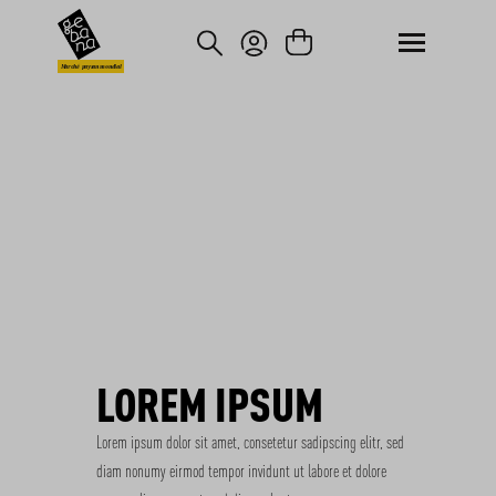
asser au contenu principal
Passer à la recherche
Marché paysan mondial
LOREM IPSUM
Lorem ipsum dolor sit amet, consetetur sadipscing elitr, sed
diam nonumy eirmod tempor invidunt ut labore et dolore