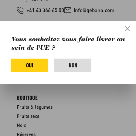
+41 43 366 65 00
info@gebana.com
SERVICE & CONTACT
Dates de livraison
Vous souhaitez vous faire livrer au
FAQ
sein de l'UE ?
Livraison & paiement
Rabais
OUI
NON
Contact
Médias
BOUTIQUE
Fruits & légumes
Fruits secs
Noix
Réserves