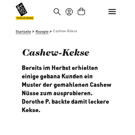
um Hauptinhalt springen
Zur Suche springen
Weltweit ab Hof
>
>
Cashew-Kekse
Startseite
Rezepte
Cashew-Kekse
Bereits im Herbst erhielten
einige gebana Kunden ein
Muster der gemahlenen Cashew
Nüsse zum ausprobieren.
Dorothe P. backte damit leckere
Kekse.
05/03/2026