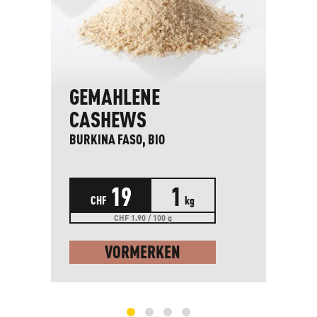
GEMAHLENE
R
CASHEWS
PA
BURKINA FASO, BIO
1 k
19
1
CHF
kg
CHF 1.90 / 100 g
VORMERKEN