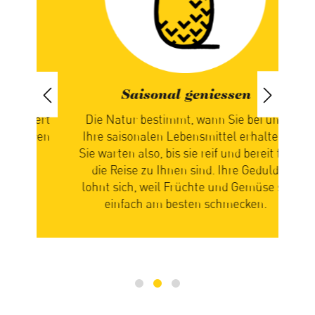
Saisonal geniessen
iert
Die Natur bestimmt, wann Sie bei uns
paren
Ihre saisonalen Lebensmittel erhalten.
ch
Sie warten also, bis sie reif und bereit für
n
die Reise zu Ihnen sind. Ihre Geduld
zus
n
lohnt sich, weil Früchte und Gemüse so
Ge
einfach am besten schmecken.
mi