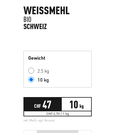
WEISSMEHL
BIO
SCHWEIZ
Gewicht
2.5 kg
10 kg
47
10
CHF
kg
CHF 4.70 / 1 kg
inkl. MwSt. zzgl.
Versand