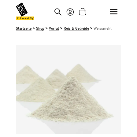
um Hauptinhalt springen
Zur Suche springen
Weltweit ab Hof
>
>
>
>
Startseite
Shop
Vorrat
Reis & Getreide
Weissmehl
Bildergalerie überspringen