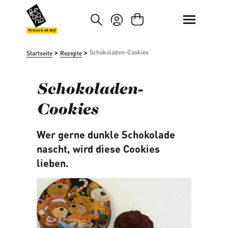
um Hauptinhalt springen
Zur Suche springen
Weltweit ab Hof
>
>
Schokoladen-Cookies
Startseite
Rezepte
Schokoladen-
Cookies
Wer gerne dunkle Schokolade
nascht, wird diese Cookies
lieben.