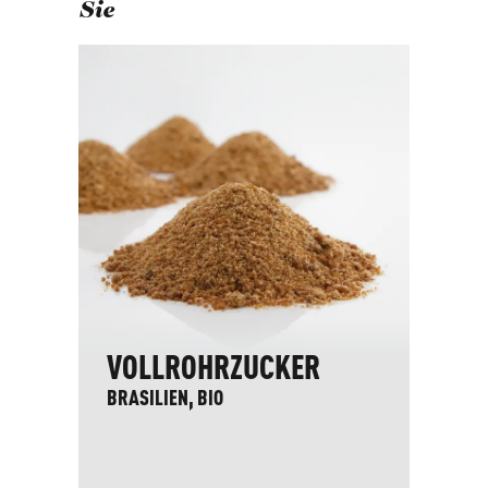
Sie
VOLLROHRZUCKER
W
BRASILIEN, BIO
SC
2.5