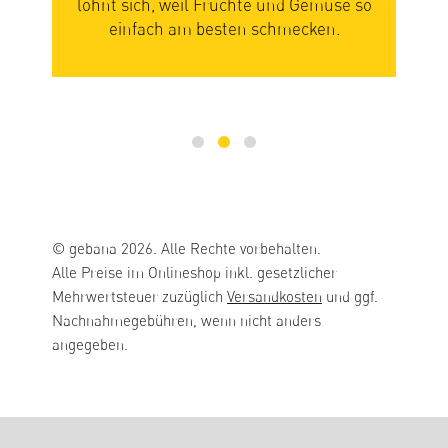
n
lohnt sich, weil Früchte und Gemüse so
Ge
einfach am besten schmecken.
mi
© gebana 2026. Alle Rechte vorbehalten.
Alle Preise im Onlineshop inkl. gesetzlicher
Mehrwertsteuer zuzüglich
Versandkosten
und ggf.
Nachnahmegebühren, wenn nicht anders
angegeben.