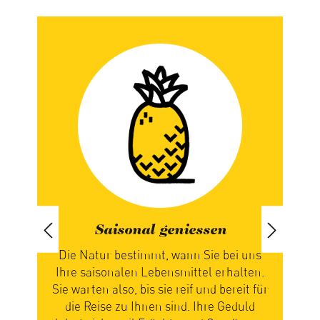
Saisonal geniessen
iert
Die Natur bestimmt, wann Sie bei uns
paren
Ihre saisonalen Lebensmittel erhalten.
ch
Sie warten also, bis sie reif und bereit für
n
die Reise zu Ihnen sind. Ihre Geduld
zus