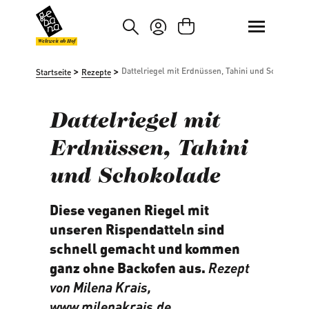
um Hauptinhalt springen
Zur Suche springen
Weltweit ab Hof
>
>
Dattelriegel mit Erdnüssen, Tahini und Schokolade
Startseite
Rezepte
Dattelriegel mit
Erdnüssen, Tahini
und Schokolade
Diese veganen Riegel mit
unseren Rispendatteln sind
schnell gemacht und kommen
ganz ohne Backofen aus.
Rezept
von Milena Krais,
www.milenakrais.de