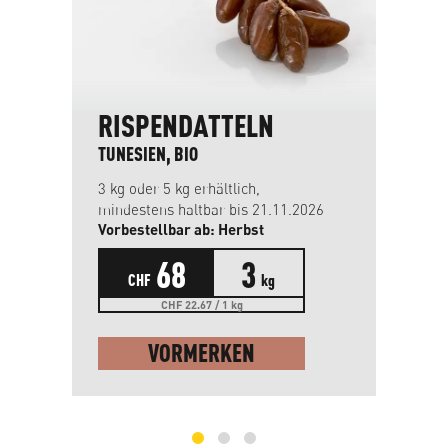
RISPENDATTELN
E
TUNESIEN, BIO
NI
3 kg oder 5 kg erhältlich,
Ger
mindestens haltbar bis 21.11.2026
Vorbestellbar ab: Herbst
68
3
CHF
kg
CHF 22.67 / 1 kg
VORMERKEN