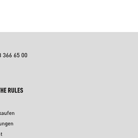
3 366 65 00
HE RULES
kaufen
kungen
t