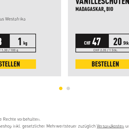
VANILLESCHOTE
MADAGASKAR, BIO
aus Westafrika
3
1
47
20
kg
CHF
Stk
 1.30 / 100 g
CHF 2.35 / 1 Stk.
STELLEN
BESTELLEN
e Rechte vorbehalten.
neshop inkl. gesetzlicher Mehrwertsteuer zuzüglich
Versandkosten
un