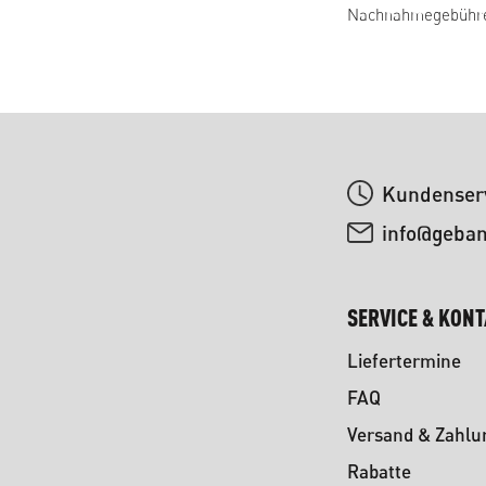
Nachnahmegebühren
Kundenserv
info@geba
SERVICE & KON
Liefertermine
FAQ
Versand & Zahlu
Rabatte