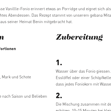
se Vanillle-Fonio erinnert etwas an Porridge und eignet sich al
chtes Abendessen. Das Rezept stammt von unserem gebana Mitar
 aus seiner Heimat Benin mitgebracht hat.
n
Zubereitung
Portionen
1.
Wasser über das Fonio giessen.
e, Mark und Schote
Esslöffel oder einer Schöpfkell
dass jedes Foniokorn mit Wasser
2.
 nach Saison und Belieben
Die Mischung zusammen mit der
erhitzen. 10–15 Minuten bei klei