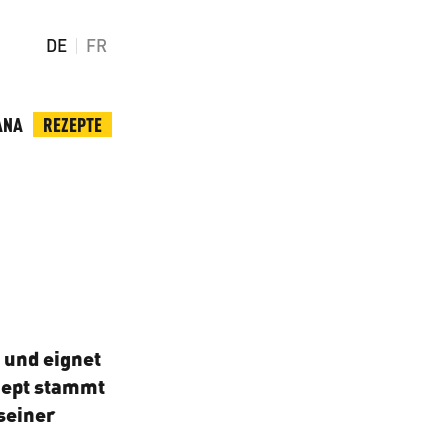
DE
FR
ANA
REZEPTE
 und eignet
zept stammt
seiner