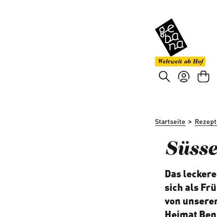
um Hauptinhalt springen
Zur Suche springen
Weltweit ab Hof
>
Startseite
Rezept
Süsse
Das leckere
sich als Fr
von unserem
Heimat Beni