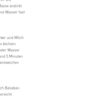
 Masse andickt
ne Wasser fast
cker und Milch
n köcheln
 oder Wasser
nd 5 Minuten
 entweichen
ach Belieben
ereicht