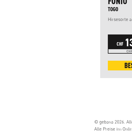
ROHROHRZUCKER
FONIO
PARAGUAY, BIO
TOGO
1 kg, 5 kg und 25 kg erhältlich
Hirsesorte 
8
1
1
CHF
kg
CHF
CHF 0.80 / 100 g
CHF
BESTELLEN
BE
© gebana 2026. All
Alle Preise im Onli