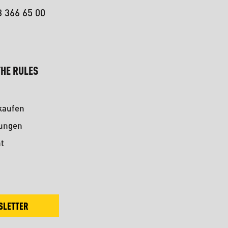
3 366 65 00
HE RULES
kaufen
kungen
t
SLETTER