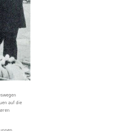
Deswegen
uen auf die
keren
runnen,