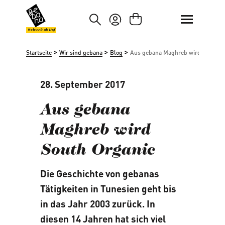
um Hauptinhalt springen
Zur Suche springen
Weltweit ab Hof
>
>
>
Startseite
Wir sind gebana
Blog
Aus gebana Maghreb wird South O
28. September 2017
Aus gebana
Maghreb wird
South Organic
Die Geschichte von gebanas
Tätigkeiten in Tunesien geht bis
in das Jahr 2003 zurück. In
diesen 14 Jahren hat sich viel