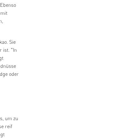
 Ebenso
 mit
n,
ao. Sie
ist. "In
gt
rdnüsse
idge oder
s, um zu
e reif
agt