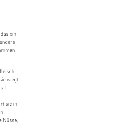
 das ein
 andere
nkommen
fleisch
sie wiegt
ss 1
t sie in
on
ie Nüsse,