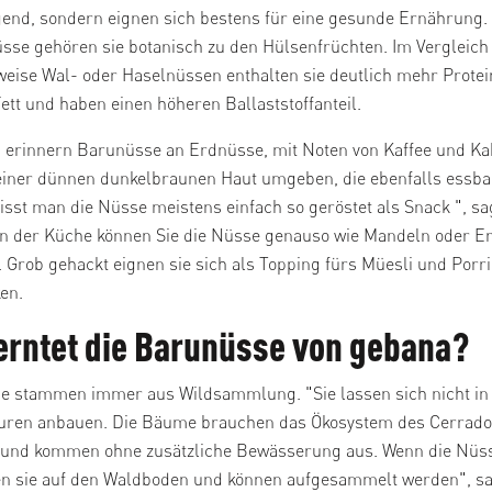
end, sondern eignen sich bestens für eine gesunde Ernährung.
sse gehören sie botanisch zu den Hülsenfrüchten. Im Vergleich
weise Wal- oder Haselnüssen enthalten sie deutlich mehr Protei
ett und haben einen höheren Ballaststoffanteil.
erinnern Barunüsse an Erdnüsse, mit Noten von Kaffee und Kak
einer dünnen dunkelbraunen Haut umgeben, die ebenfalls essbar 
 isst man die Nüsse meistens einfach so geröstet als Snack ", sa
In der Küche können Sie die Nüsse genauso wie Mandeln oder E
. Grob gehackt eignen sie sich als Topping fürs Müesli und Porr
en.
erntet die Barunüsse von gebana?
e stammen immer aus Wildsammlung. "Sie lassen sich nicht in
uren anbauen. Die Bäume brauchen das Ökosystem des Cerrado
 und kommen ohne zusätzliche Bewässerung aus. Wenn die Nüss
len sie auf den Waldboden und können aufgesammelt werden", s