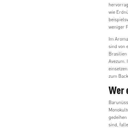
hervorrag
wie Erdnü
beispiels
weniger F
Im Aroma 
sind von 
Brasilien
Avezum. 
einsetzen
zum Back
Wer 
Barunüss
Monokult
gedeihen
sind, fal