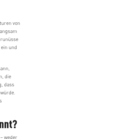
turen von
"Langsam
Barunüsse
 ein und
kann,
, die
g, dass
 würde.
s
nnt?
 – weder