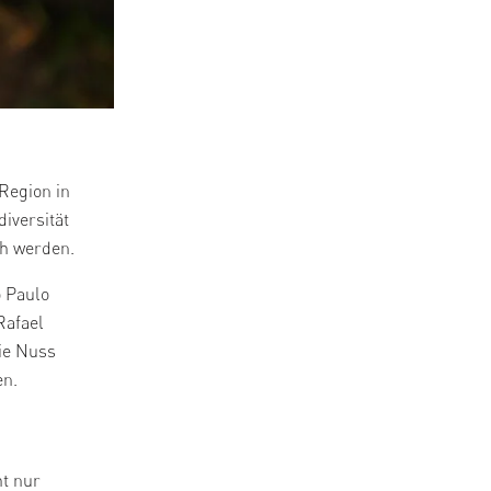
Region in
diversität
ch werden.
o Paulo
Rafael
ie Nuss
en.
ht nur