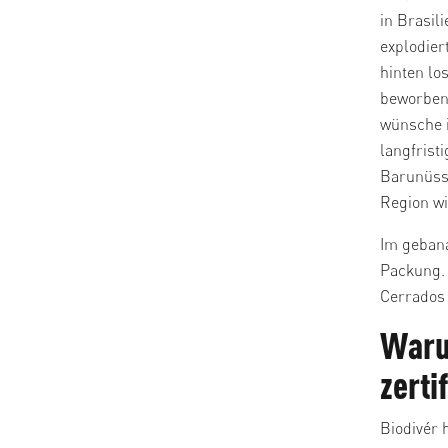
in Brasil
explodier
hinten lo
beworben,
wünsche i
langfrist
Barunüsse
Region wi
Im gebana
Packung. 
Cerrados
Warum
zerti
Biodivér 