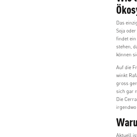
Ökos
Das einzi
Soja oder
findet ei
stehen, d
können si
Auf die 
winkt Raf
gross gen
sich gar 
Die Cerra
irgendwo 
Waru
Aktuell i