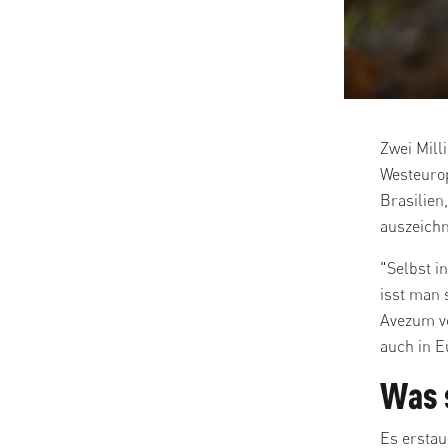
Zwei Mill
Westeurop
Brasilien
auszeichn
"Selbst i
isst man 
Avezum vo
auch in E
Was 
Es erstau