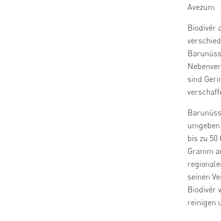
Avezum.
Biodivér 
verschied
Barunüsse
Nebenverd
sind Geri
verschaff
Barunüsse
umgeben i
bis zu 50
Gramm auf
regionale
seinen Ve
Biodivér 
reinigen 