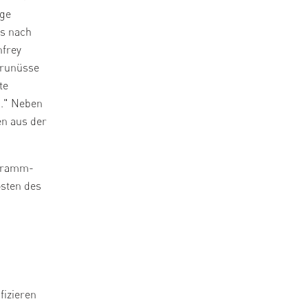
age
as nach
nfrey
Barunüsse
te
n." Neben
en aus der
-Gramm-
osten des
fizieren