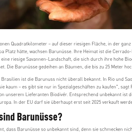
ionen Quadratkilometer – auf dieser riesigen Fläche, in der ganz
a Platz hätte, wachsen Barunüsse. Ihre Heimat ist die Cerrado-
, eine riesige Savannen-Landschaft, die sich durch ihre hohe Bio
et. Die Barunüsse gedeihen an Bäumen, die bis zu 25 Meter ho
n Brasilien ist die Barunuss nicht überall bekannt. In Rio und Sa
sie kaum – es gibt sie nur in Spezialgeschäften zu kaufen", sagt 
n unserem Lieferanten Biodivér. Entsprechend unbekannt ist d
uropa. In der EU darf sie überhaupt erst seit 2025 verkauft werd
sind Barunüsse?
nt, dass Barunüsse so unbekannt sind, denn sie schmecken nic