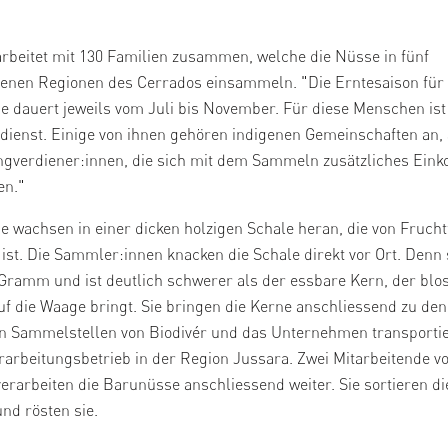
arbeitet mit 130 Familien zusammen, welche die Nüsse in fünf
enen Regionen des Cerrados einsammeln. "Die Erntesaison für
 dauert jeweils vom Juli bis November. Für diese Menschen ist
ienst. Einige von ihnen gehören indigenen Gemeinschaften an,
ngverdiener:innen, die sich mit dem Sammeln zusätzliches Ei
en."
 wachsen in einer dicken holzigen Schale heran, die von Frucht
st. Die Sammler:innen knacken die Schale direkt vor Ort. Denn 
 Gramm und ist deutlich schwerer als der essbare Kern, der blo
 die Waage bringt. Sie bringen die Kerne anschliessend zu den
n Sammelstellen von Biodivér und das Unternehmen transportier
rarbeitungsbetrieb in der Region Jussara. Zwei Mitarbeitende v
verarbeiten die Barunüsse anschliessend weiter. Sie sortieren d
und rösten sie.