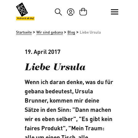
um Hauptinhalt springen
Zur Suche springen
Weltweit ab Hof
>
>
>
Startseite
Wir sind gebana
Blog
Liebe Ursula
19. April 2017
Liebe Ursula
Wenn ich daran denke, was du für
gebana bedeutest, Ursula
Brunner, kommen mir deine
Sätze in den Sinn: "Dann machen
wir es eben selber", "Es gibt kein
faires Produkt", "Mein Traum:
alle um einen Tisch, alle