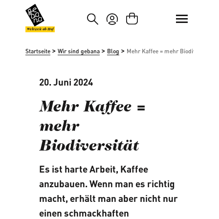
um Hauptinhalt springen
Zur Suche springen
Weltweit ab Hof
>
>
>
Startseite
Wir sind gebana
Blog
Mehr Kaffee = mehr Biodiversität
20. Juni 2024
Mehr Kaffee =
mehr
Biodiversität
Es ist harte Arbeit, Kaffee
anzubauen. Wenn man es richtig
macht, erhält man aber nicht nur
einen schmackhaften