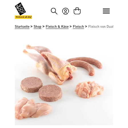
um Hauptinhalt springen
Zur Suche springen
Weltweit ab Hof
>
>
>
>
Startseite
Shop
Fleisch & Käse
Fleisch
Fleisch von Dual-Hühner
Bildergalerie überspringen