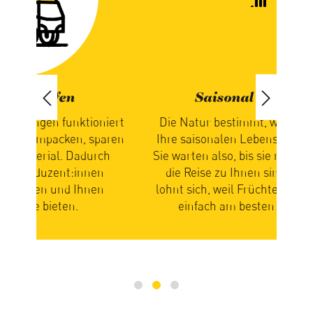
Saisonal geniessen
iert
Die Natur bestimmt, wann Sie bei uns
paren
Ihre saisonalen Lebensmittel erhalten.
ch
Sie warten also, bis sie reif und bereit für
n
die Reise zu Ihnen sind. Ihre Geduld
zus
n
lohnt sich, weil Früchte und Gemüse so
Ge
einfach am besten schmecken.
mi