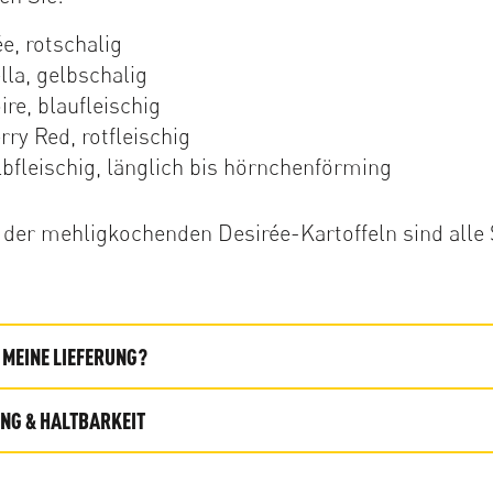
ée, rotschalig
ella, gelbschalig
ire, blaufleischig
rry Red, rotfleischig
lbfleischig, länglich bis hörnchenförming
der mehligkochenden Desirée-Kartoffeln sind alle
MEINE LIEFERUNG?
G & HALTBARKEIT