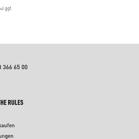
d ggf.
3 366 65 00
HE RULES
kaufen
kungen