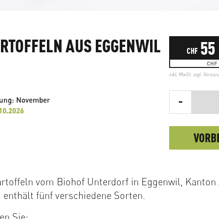
RTOFFELN AUS EGGENWIL
55
CHF
CHF 
inkl. MwSt. zzgl.
Versan
-
rung: November
.10.2026
VORB
rtoffeln vom Biohof Unterdorf in Eggenwil, Kanton
o enthält fünf verschiedene Sorten.
en Sie: