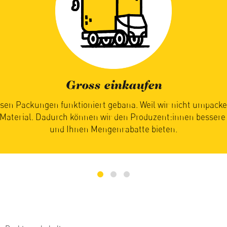
Saisonal geniessen
timmt, wann Sie bei uns Ihre saisonalen Lebensmittel erhalt
ie reif und bereit für die Reise zu Ihnen sind. Ihre Geduld lohn
Früchte und Gemüse so einfach am besten schmecken.