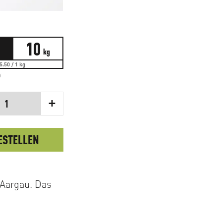
10
kg
5.50 / 1 kg
d
+
1
ESTELLEN
 Aargau. Das