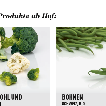
Produkte ab Hof:
berspringen
OHL UND
BOHNEN
I
SCHWEIZ, BIO