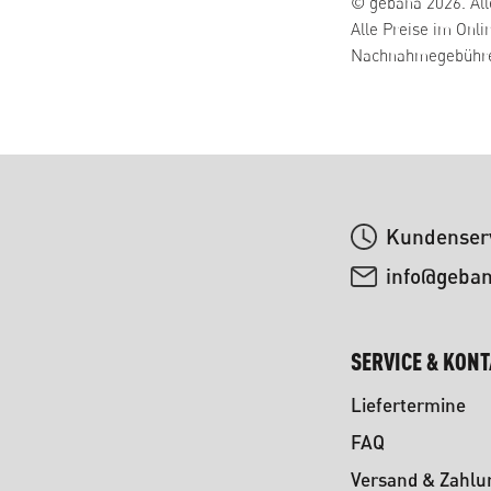
© gebana 2026. All
Alle Preise im Onli
Nachnahmegebühren
Kundenserv
info@geba
SERVICE & KON
Liefertermine
FAQ
Versand & Zahlu