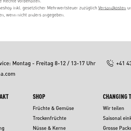
e Rechte vorbehalten.
neshop inkl. gesetzlicher Mehrwertsteuer zuzüglich
Versandkosten
un
, wenn nicht anders angegeben.
ice: Montag - Freitag 8-12 / 13-17 Uhr
+41 4
na.com
TAKT
SHOP
CHANGING T
Früchte & Gemüse
Wir teilen
Trockenfrüchte
Saisonal ein
ng
Nüsse & Kerne
Grosse Pac