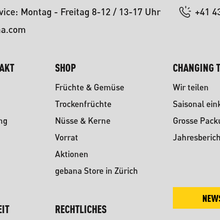
ice: Montag - Freitag 8-12 / 13-17 Uhr
+41 4
na.com
TAKT
SHOP
CHANGING T
Früchte & Gemüse
Wir teilen
Trockenfrüchte
Saisonal ein
ng
Nüsse & Kerne
Grosse Pac
Vorrat
Jahresberich
Aktionen
gebana Store in Zürich
NEW
IT
RECHTLICHES