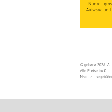
. Weil wir nicht umpacken, sparen wir
Die Natur bes
Produzent:innen bessere Preise zahlen
also, bis s
atte bieten.
© gebana 2026. All
Alle Preise im Onli
Nachnahmegebühren