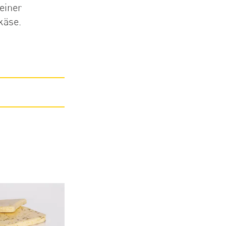
einer
käse.