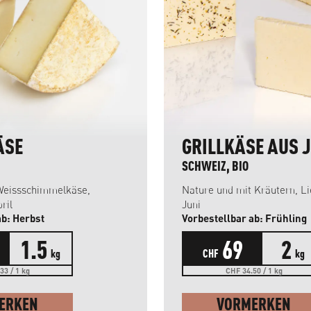
ÄSE
GRILLKÄSE AUS 
SCHWEIZ, BIO
Weissschimmelkäse,
Nature und mit Kräutern, L
ril
Juni
ab: Herbst
Vorbestellbar ab: Frühling
1.5
69
2
kg
CHF
kg
33 / 1 kg
CHF 34.50 / 1 kg
ERKEN
VORMERKEN