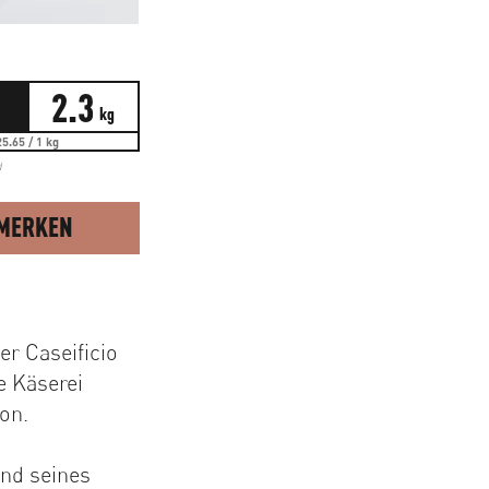
2.3
kg
5.65 / 1 kg
d
MERKEN
er Caseificio
e Käserei
on.
und seines