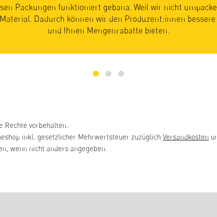
timmt, wann Sie bei uns Ihre saisonalen Lebensmittel erhalt
ie reif und bereit für die Reise zu Ihnen sind. Ihre Geduld lohn
Früchte und Gemüse so einfach am besten schmecken.
e Rechte vorbehalten.
neshop inkl. gesetzlicher Mehrwertsteuer zuzüglich
Versandkosten
un
, wenn nicht anders angegeben.