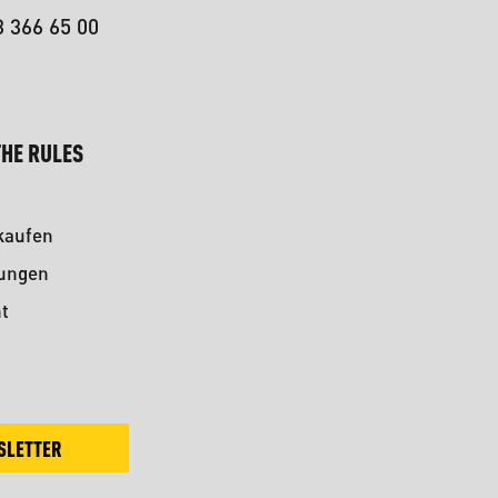
3 366 65 00
HE RULES
kaufen
kungen
t
SLETTER