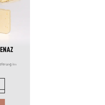
JENAZ
GRUYÈRE AUS
ECHARLENS
SCHWEIZ, BIO
ieferung im
Ankunft der Lieferung: Oktober
84
3
CHF
kg
CHF 28.00 / 1 kg
VORBESTELLEN